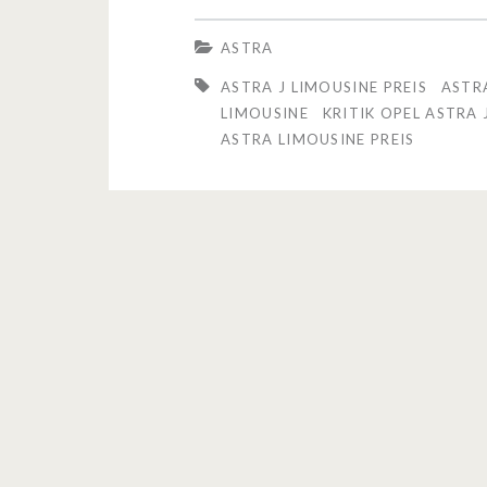
g
ASTRA
e
ASTRA J LIMOUSINE PREIS
ASTR
t
LIMOUSINE
KRITIK OPEL ASTRA 
ASTRA LIMOUSINE PREIS
e
s
t
e
t
:
O
p
e