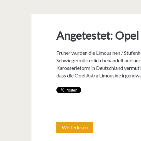
Angetestet: Opel
Früher wurden die Limousinen / Stufenh
Schwiegermütterlich behandelt und auch
Karosserieform in Deutschland vermutli
dass die Opel Astra Limousine irgend
Weiterlesen
A
n