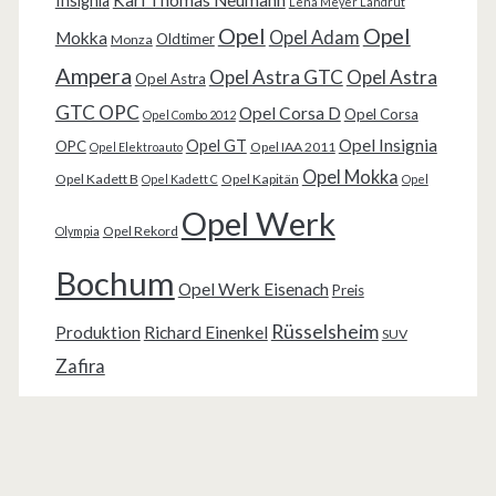
Insignia
Lena Meyer Landrut
Opel
Opel
Opel Adam
Mokka
Oldtimer
Monza
Ampera
Opel Astra GTC
Opel Astra
Opel Astra
GTC OPC
Opel Corsa D
Opel Corsa
Opel Combo 2012
Opel Insignia
Opel GT
OPC
Opel IAA 2011
Opel Elektroauto
Opel Mokka
Opel Kadett B
Opel Kapitän
Opel Kadett C
Opel
Opel Werk
Opel Rekord
Olympia
Bochum
Opel Werk Eisenach
Preis
Rüsselsheim
Produktion
Richard Einenkel
SUV
Zafira