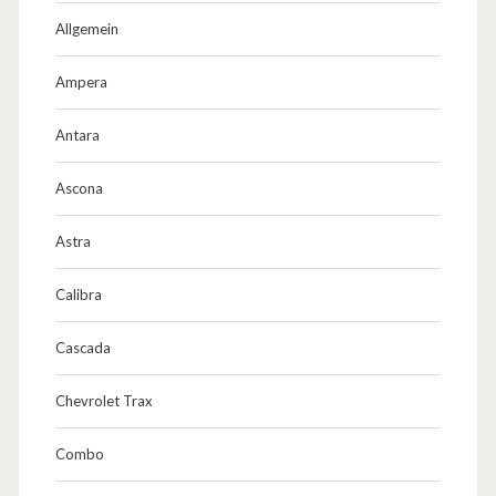
k
Allgemein
s
f
Ampera
e
Antara
r
Ascona
i
e
Astra
n
Calibra
u
Cascada
m
…
Chevrolet Trax
Combo