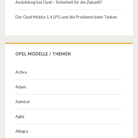
Ausbildung bei Opel – Sicherheit für die Zukunft?
ä
h
Der Opel Mokka 1.4 LPG und die Probleme beim Tanken
r
e
n
OPEL MODELLE / THEMEN
d
d
Activa
e
Adam
r
Admiral
W
e
Agila
r
Allegra