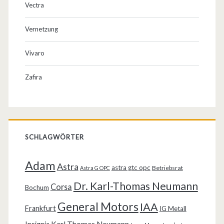
Vectra
Vernetzung
Vivaro
Zafira
SCHLAGWÖRTER
Adam
Astra
astra gtc opc
Betriebsrat
Astra G OPC
Dr. Karl-Thomas Neumann
Corsa
Bochum
General Motors
IAA
Frankfurt
IG Metall
Karl Thomas Neumann