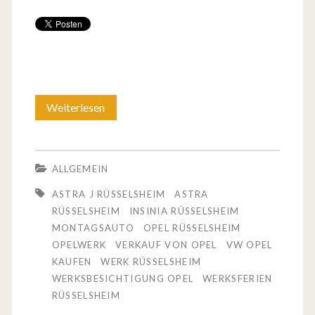
Weiterlesen
O
p
e
ALLGEMEIN
l
ASTRA J RÜSSELSHEIM
ASTRA
R
RÜSSELSHEIM
INSINIA RÜSSELSHEIM
MONTAGSAUTO
OPEL RÜSSELSHEIM
ü
OPELWERK
VERKAUF VON OPEL
VW OPEL
s
KAUFEN
WERK RÜSSELSHEIM
WERKSBESICHTIGUNG OPEL
WERKSFERIEN
s
RÜSSELSHEIM
e