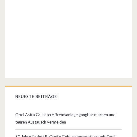
l
l
g
a
s
u
n
d
b
NEUESTE BEITRÄGE
a
u
Opel Astra G: Hintere Bremsanlage gangbar machen und
teuren Austausch vermeiden
t
d
50 Jahre Kadett B: Große Geburtstagsausfahrt mit Opel-