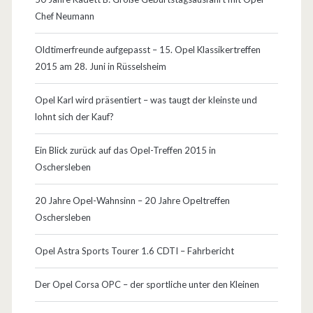
Chef Neumann
i
e
Oldtimerfreunde aufgepasst – 15. Opel Klassikertreffen
2015 am 28. Juni in Rüsselsheim
F
e
Opel Karl wird präsentiert – was taugt der kleinste und
lohnt sich der Kauf?
r
t
Ein Blick zurück auf das Opel-Treffen 2015 in
Oschersleben
i
g
20 Jahre Opel-Wahnsinn – 20 Jahre Opeltreffen
Oschersleben
u
n
Opel Astra Sports Tourer 1.6 CDTI – Fahrbericht
g
Der Opel Corsa OPC – der sportliche unter den Kleinen
w