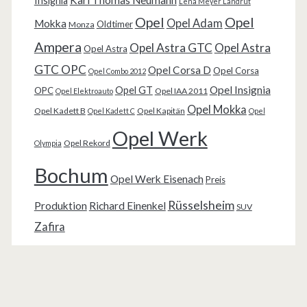
Insignia
Lena Meyer Landrut
Opel
Opel
Opel Adam
Mokka
Oldtimer
Monza
Ampera
Opel Astra GTC
Opel Astra
Opel Astra
GTC OPC
Opel Corsa D
Opel Corsa
Opel Combo 2012
Opel Insignia
Opel GT
OPC
Opel IAA 2011
Opel Elektroauto
Opel Mokka
Opel Kadett B
Opel Kapitän
Opel Kadett C
Opel
Opel Werk
Opel Rekord
Olympia
Bochum
Opel Werk Eisenach
Preis
Rüsselsheim
Produktion
Richard Einenkel
SUV
Zafira