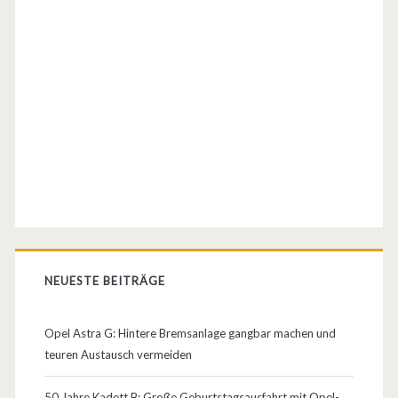
l
l
g
a
s
u
n
d
b
NEUESTE BEITRÄGE
a
u
Opel Astra G: Hintere Bremsanlage gangbar machen und
teuren Austausch vermeiden
t
d
50 Jahre Kadett B: Große Geburtstagsausfahrt mit Opel-