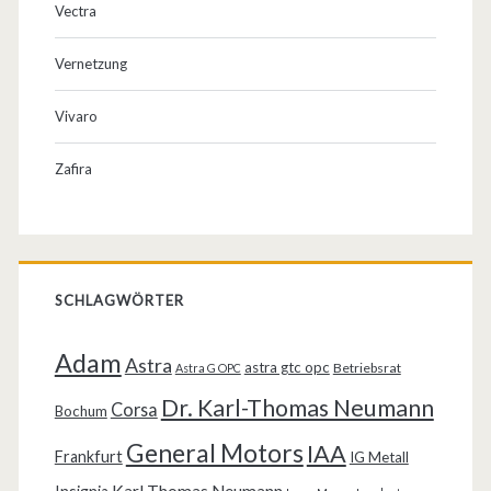
Vectra
Vernetzung
Vivaro
Zafira
SCHLAGWÖRTER
Adam
Astra
astra gtc opc
Betriebsrat
Astra G OPC
Dr. Karl-Thomas Neumann
Corsa
Bochum
General Motors
IAA
Frankfurt
IG Metall
Karl Thomas Neumann