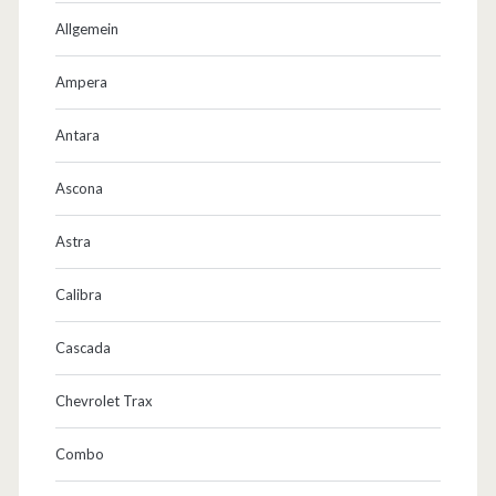
k
Allgemein
s
f
Ampera
e
Antara
r
Ascona
i
e
Astra
n
Calibra
u
Cascada
m
…
Chevrolet Trax
Combo