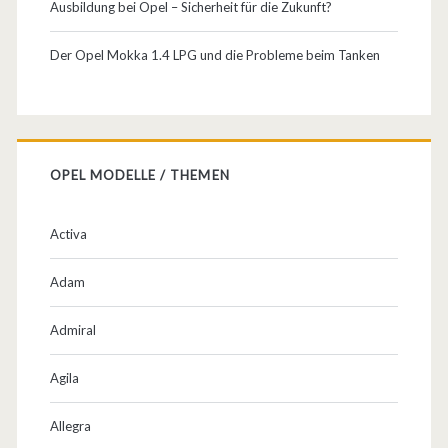
Ausbildung bei Opel – Sicherheit für die Zukunft?
ä
h
Der Opel Mokka 1.4 LPG und die Probleme beim Tanken
r
e
n
OPEL MODELLE / THEMEN
d
d
Activa
e
Adam
r
Admiral
W
e
Agila
r
Allegra