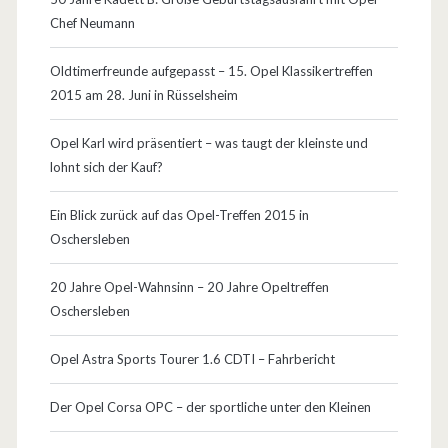
Chef Neumann
i
e
Oldtimerfreunde aufgepasst – 15. Opel Klassikertreffen
2015 am 28. Juni in Rüsselsheim
F
e
Opel Karl wird präsentiert – was taugt der kleinste und
lohnt sich der Kauf?
r
t
Ein Blick zurück auf das Opel-Treffen 2015 in
Oschersleben
i
g
20 Jahre Opel-Wahnsinn – 20 Jahre Opeltreffen
Oschersleben
u
n
Opel Astra Sports Tourer 1.6 CDTI – Fahrbericht
g
Der Opel Corsa OPC – der sportliche unter den Kleinen
w