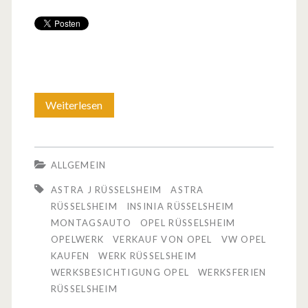
Weiterlesen
O
p
e
ALLGEMEIN
l
ASTRA J RÜSSELSHEIM
ASTRA
R
RÜSSELSHEIM
INSINIA RÜSSELSHEIM
MONTAGSAUTO
OPEL RÜSSELSHEIM
ü
OPELWERK
VERKAUF VON OPEL
VW OPEL
s
KAUFEN
WERK RÜSSELSHEIM
WERKSBESICHTIGUNG OPEL
WERKSFERIEN
s
RÜSSELSHEIM
e