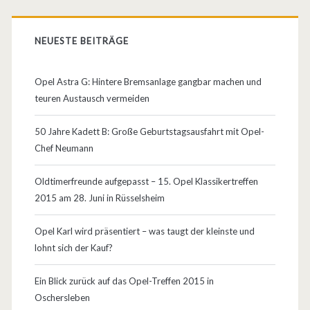
e
n
l
NEUESTE BEITRÄGE
…
l
Opel Astra G: Hintere Bremsanlage gangbar machen und
e
teuren Austausch vermeiden
n
50 Jahre Kadett B: Große Geburtstagsausfahrt mit Opel-
/
Chef Neumann
F
Oldtimerfreunde aufgepasst – 15. Opel Klassikertreffen
e
2015 am 28. Juni in Rüsselsheim
h
Opel Karl wird präsentiert – was taugt der kleinste und
l
lohnt sich der Kauf?
e
Ein Blick zurück auf das Opel-Treffen 2015 in
r
Oschersleben