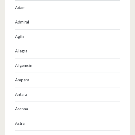
e
Adam
r
Admiral
a
Agila
t
u
Allegra
n
Allgemein
g
Ampera
Antara
Ascona
Astra