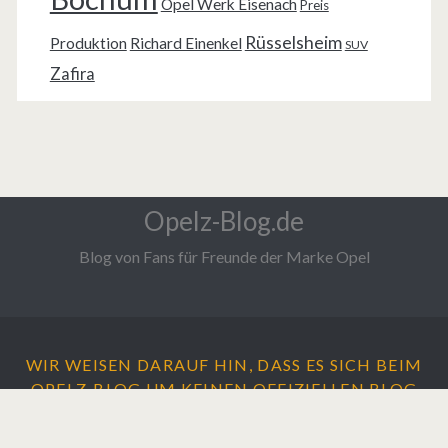
Opel Werk Eisenach
Preis
Rüsselsheim
Produktion
Richard Einenkel
SUV
Zafira
Opelz-Blog.de
Blog von Fans für Freunde der Marke Opel
WIR WEISEN DARAUF HIN, DASS ES SICH BEIM
OPELZ-BLOG UM
KEINEN
OFFIZIELLEN BLOG
DER ADAM OPEL AG HANDELT.