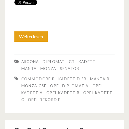
Weiterlesen
L
a
s
ASCONA
DIPLOMAT
GT
KADETT
s
MANTA
MONZA
SENATOR
t
COMMODORE B
KADETT D SR
MANTA B
MONZA GSE
OPEL DIPLOMAT A
OPEL
u
KADETT A
OPEL KADETT B
OPEL KADETT
n
C
OPEL REKORD E
s
k