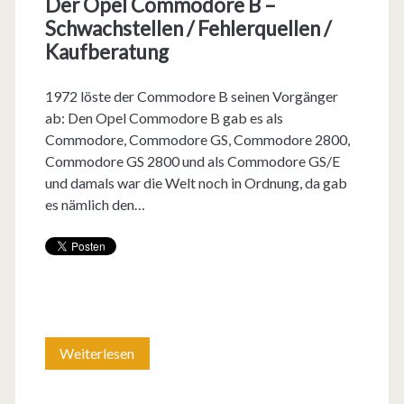
Der Opel Commodore B –
u
Schwachstellen / Fehlerquellen /
r
Kaufberatung
z
1972 löste der Commodore B seinen Vorgänger
g
ab: Den Opel Commodore B gab es als
e
Commodore, Commodore GS, Commodore 2800,
Commodore GS 2800 und als Commodore GS/E
m
und damals war die Welt noch in Ordnung, da gab
e
es nämlich den…
i
n
s
a
Weiterlesen
D
m
e
i