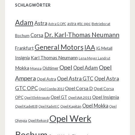
SCHLAGWÖRTER
Adam
Astra
astra gtc opc
Betriebsrat
Astra G OPC
Dr. Karl-Thomas Neumann
Corsa
Bochum
General Motors
IAA
Frankfurt
IG Metall
Karl Thomas Neumann
Insignia
Lena Meyer Landrut
Opel
Opel
Opel Adam
Mokka
Oldtimer
Monza
Ampera
Opel Astra GTC
Opel Astra
Opel Astra
GTC OPC
Opel Corsa D
Opel Corsa
Opel Combo 2012
Opel Insignia
Opel GT
OPC
Opel IAA 2011
Opel Elektroauto
Opel Mokka
Opel Kadett B
Opel Kapitän
Opel Kadett C
Opel
Opel Werk
Opel Rekord
Olympia
Bochum