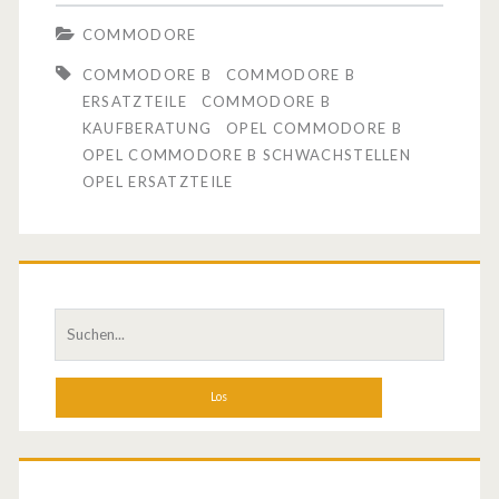
r
n
COMMODORE
O
O
COMMODORE B
COMMODORE B
p
ERSATZTEILE
COMMODORE B
p
KAUFBERATUNG
OPEL COMMODORE B
e
e
OPEL COMMODORE B SCHWACHSTELLEN
l
OPEL ERSATZTEILE
l
C
E
o
r
m
i
S
m
n
u
c
o
n
h
d
e
e
n
o
r
a
r