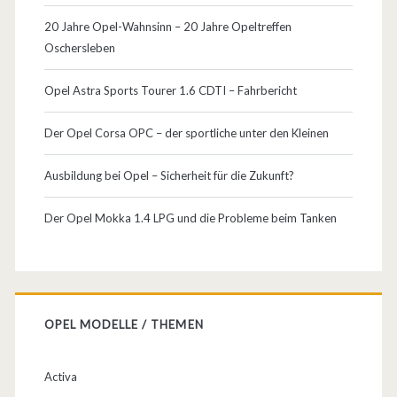
q
20 Jahre Opel-Wahnsinn – 20 Jahre Opeltreffen
u
Oschersleben
e
Opel Astra Sports Tourer 1.6 CDTI – Fahrbericht
l
l
Der Opel Corsa OPC – der sportliche unter den Kleinen
e
Ausbildung bei Opel – Sicherheit für die Zukunft?
n
Der Opel Mokka 1.4 LPG und die Probleme beim Tanken
/
K
a
u
OPEL MODELLE / THEMEN
f
Activa
b