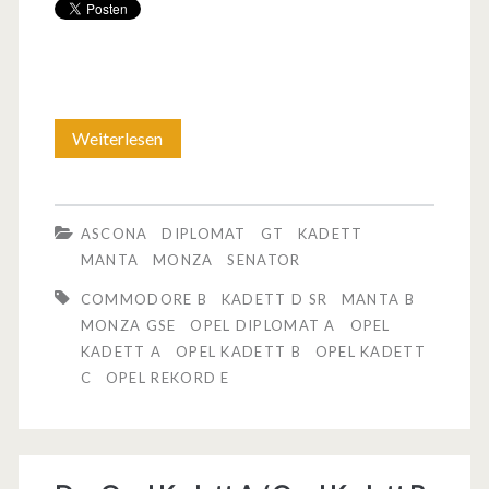
Weiterlesen
L
a
s
ASCONA
DIPLOMAT
GT
KADETT
s
MANTA
MONZA
SENATOR
t
COMMODORE B
KADETT D SR
MANTA B
MONZA GSE
OPEL DIPLOMAT A
OPEL
u
KADETT A
OPEL KADETT B
OPEL KADETT
n
C
OPEL REKORD E
s
k