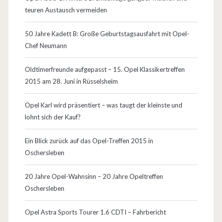
a
teuren Austausch vermeiden
n
s
…
50 Jahre Kadett B: Große Geburtstagsausfahrt mit Opel-
w
Chef Neumann
a
Oldtimerfreunde aufgepasst – 15. Opel Klassikertreffen
r
2015 am 28. Juni in Rüsselsheim
e
Opel Karl wird präsentiert – was taugt der kleinste und
n
lohnt sich der Kauf?
n
Ein Blick zurück auf das Opel-Treffen 2015 in
o
Oschersleben
c
20 Jahre Opel-Wahnsinn – 20 Jahre Opeltreffen
h
Oschersleben
Z
Opel Astra Sports Tourer 1.6 CDTI – Fahrbericht
e