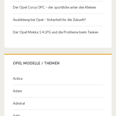
i
Der Opel Corsa OPC – der sportliche unter den Kleinen
t
Ausbildung bei Opel – Sicherheit für die Zukunft?
e
Der Opel Mokka 1.4 LPG und die Probleme beim Tanken
n
…
OPEL MODELLE / THEMEN
Activa
Adam
Admiral
Agila