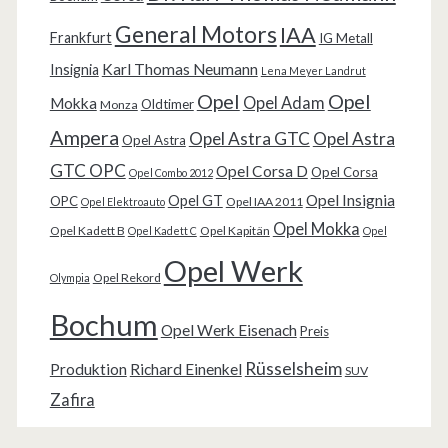
General Motors
IAA
Frankfurt
IG Metall
Karl Thomas Neumann
Insignia
Lena Meyer Landrut
Opel
Opel
Opel Adam
Mokka
Oldtimer
Monza
Ampera
Opel Astra GTC
Opel Astra
Opel Astra
GTC OPC
Opel Corsa D
Opel Corsa
Opel Combo 2012
Opel Insignia
Opel GT
OPC
Opel IAA 2011
Opel Elektroauto
Opel Mokka
Opel Kadett B
Opel Kapitän
Opel Kadett C
Opel
Opel Werk
Opel Rekord
Olympia
Bochum
Opel Werk Eisenach
Preis
Rüsselsheim
Produktion
Richard Einenkel
SUV
Zafira