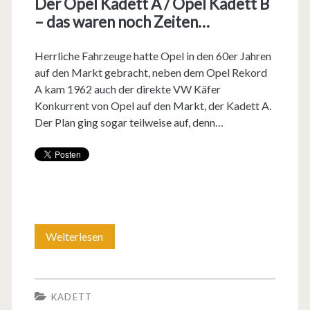
Der Opel Kadett A / Opel Kadett B
u
– das waren noch Zeiten…
r
z
Herrliche Fahrzeuge hatte Opel in den 60er Jahren
auf den Markt gebracht, neben dem Opel Rekord
g
A kam 1962 auch der direkte VW Käfer
e
Konkurrent von Opel auf den Markt, der Kadett A.
Der Plan ging sogar teilweise auf, denn…
m
e
i
n
s
Weiterlesen
D
a
e
m
r
KADETT
i