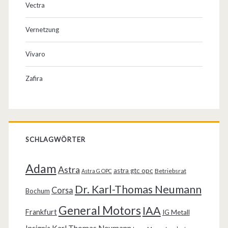
Vectra
Vernetzung
Vivaro
Zafira
SCHLAGWÖRTER
Adam
Astra
astra gtc opc
Betriebsrat
Astra G OPC
Dr. Karl-Thomas Neumann
Corsa
Bochum
General Motors
IAA
Frankfurt
IG Metall
Karl Thomas Neumann