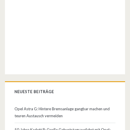
v
r
o
l
e
t
C
o
r
NEUESTE BEITRÄGE
s
a
Opel Astra G: Hintere Bremsanlage gangbar machen und
teuren Austausch vermeiden
S
t
50 Jahre Kadett B: Große Geburtstagsausfahrt mit Opel-