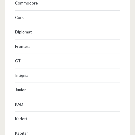
Commodore
e
f
Corsa
f
Diplomat
e
Frontera
n
…
GT
Insignia
Junior
KAD
Kadett
Kapitän