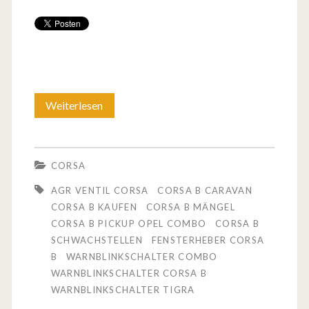
Weiterlesen
O
p
e
CORSA
l
AGR VENTIL CORSA
CORSA B CARAVAN
C
CORSA B KAUFEN
CORSA B MÄNGEL
CORSA B PICKUP OPEL COMBO
CORSA B
o
SCHWACHSTELLEN
FENSTERHEBER CORSA
r
B
WARNBLINKSCHALTER COMBO
WARNBLINKSCHALTER CORSA B
s
WARNBLINKSCHALTER TIGRA
a