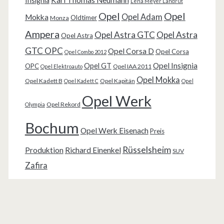
Insignia
Lena Meyer Landrut
Opel
Opel
Opel Adam
Mokka
Oldtimer
Monza
Ampera
Opel Astra GTC
Opel Astra
Opel Astra
GTC OPC
Opel Corsa D
Opel Corsa
Opel Combo 2012
Opel Insignia
Opel GT
OPC
Opel IAA 2011
Opel Elektroauto
Opel Mokka
Opel Kadett B
Opel Kapitän
Opel Kadett C
Opel
Opel Werk
Opel Rekord
Olympia
Bochum
Opel Werk Eisenach
Preis
Rüsselsheim
Produktion
Richard Einenkel
SUV
Zafira