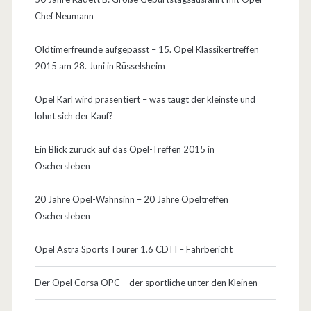
Chef Neumann
a
t
Oldtimerfreunde aufgepasst – 15. Opel Klassikertreffen
2015 am 28. Juni in Rüsselsheim
i
o
Opel Karl wird präsentiert – was taugt der kleinste und
lohnt sich der Kauf?
n
W
Ein Blick zurück auf das Opel-Treffen 2015 in
Oschersleben
a
g
20 Jahre Opel-Wahnsinn – 20 Jahre Opeltreffen
Oschersleben
o
n
Opel Astra Sports Tourer 1.6 CDTI – Fahrbericht
–
Der Opel Corsa OPC – der sportliche unter den Kleinen
e