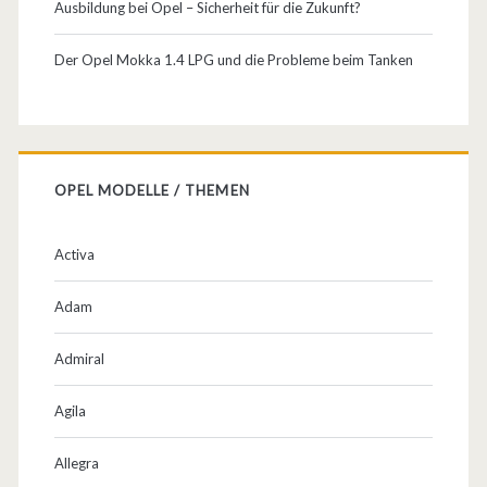
Ausbildung bei Opel – Sicherheit für die Zukunft?
i
n
Der Opel Mokka 1.4 LPG und die Probleme beim Tanken
H
i
g
OPEL MODELLE / THEMEN
h
l
Activa
i
Adam
g
Admiral
h
t
Agila
a
Allegra