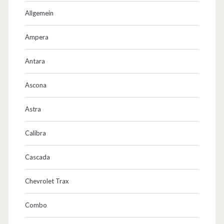
u
Allgemein
f
j
Ampera
e
Antara
d
Ascona
e
m
Astra
O
Calibra
p
Cascada
e
l
Chevrolet Trax
T
Combo
r