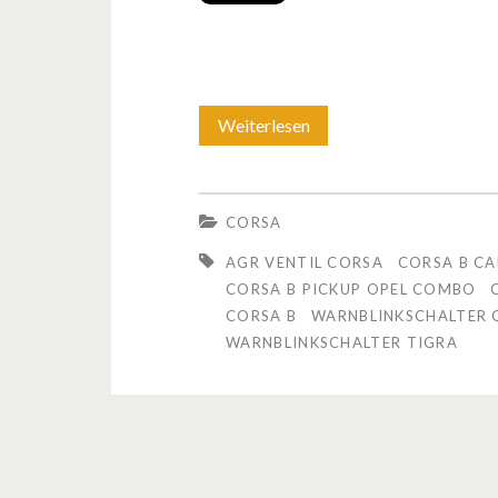
Weiterlesen
O
p
e
CORSA
l
AGR VENTIL CORSA
CORSA B C
C
CORSA B PICKUP OPEL COMBO
CORSA B
WARNBLINKSCHALTER
o
WARNBLINKSCHALTER TIGRA
r
s
a
B