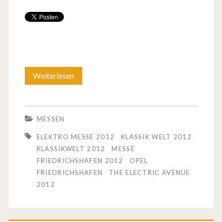
Weiterlesen
V
e
r
MESSEN
a
ELEKTRO MESSE 2012
KLASSIK WELT 2012
n
KLASSIKWELT 2012
MESSE
FRIEDRICHSHAFEN 2012
OPEL
s
FRIEDRICHSHAFEN
THE ELECTRIC AVENUE
t
2012
a
l