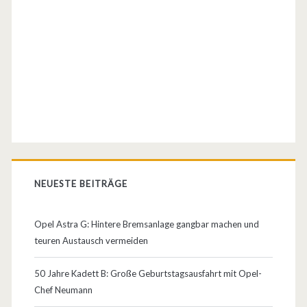
e
E
l
e
c
t
r
i
NEUESTE BEITRÄGE
c
Opel Astra G: Hintere Bremsanlage gangbar machen und
A
teuren Austausch vermeiden
v
50 Jahre Kadett B: Große Geburtstagsausfahrt mit Opel-
e
Chef Neumann
n