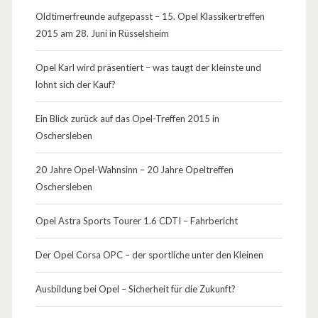
Oldtimerfreunde aufgepasst – 15. Opel Klassikertreffen
u
2015 am 28. Juni in Rüsselsheim
e
Opel Karl wird präsentiert – was taugt der kleinste und
u
lohnt sich der Kauf?
n
Ein Blick zurück auf das Opel-Treffen 2015 in
d
Oschersleben
d
20 Jahre Opel-Wahnsinn – 20 Jahre Opeltreffen
i
Oschersleben
e
Opel Astra Sports Tourer 1.6 CDTI – Fahrbericht
K
l
Der Opel Corsa OPC – der sportliche unter den Kleinen
a
Ausbildung bei Opel – Sicherheit für die Zukunft?
s