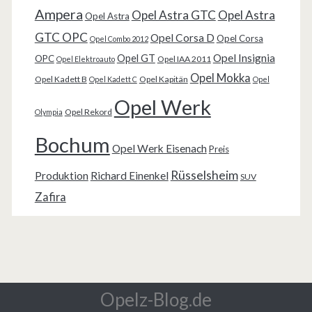
Ampera
Opel Astra GTC
Opel Astra
Opel Astra
GTC OPC
Opel Corsa D
Opel Corsa
Opel Combo 2012
Opel Insignia
Opel GT
OPC
Opel IAA 2011
Opel Elektroauto
Opel Mokka
Opel Kadett B
Opel Kapitän
Opel Kadett C
Opel
Opel Werk
Opel Rekord
Olympia
Bochum
Opel Werk Eisenach
Preis
Rüsselsheim
Produktion
Richard Einenkel
SUV
Zafira
Opelz-Blog.de