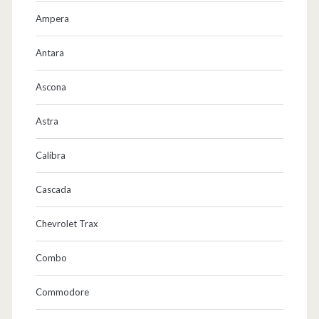
s
Ampera
e
e
Antara
–
Ascona
F
Astra
r
i
Calibra
e
Cascada
d
Chevrolet Trax
r
i
Combo
c
Commodore
h