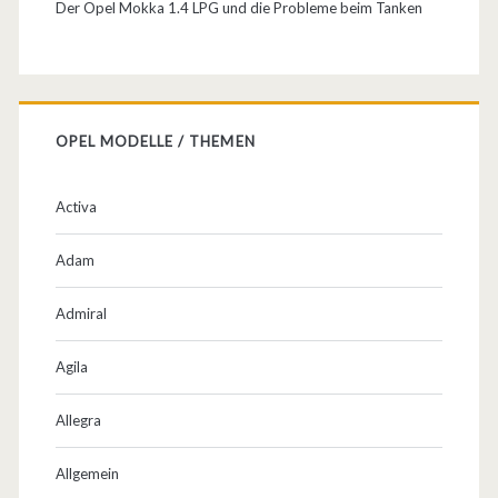
Der Opel Mokka 1.4 LPG und die Probleme beim Tanken
s
i
k
w
OPEL MODELLE / THEMEN
e
Activa
l
t
Adam
B
Admiral
o
Agila
d
e
Allegra
n
Allgemein