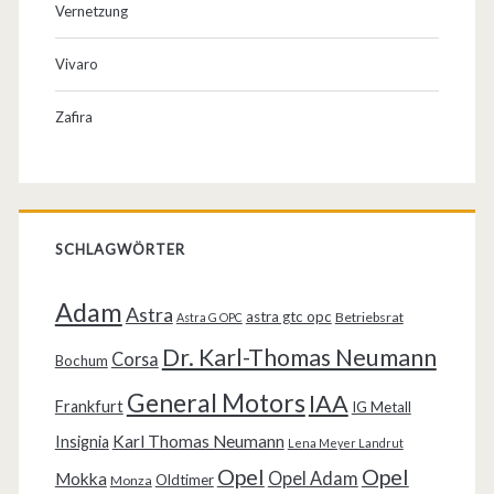
Vernetzung
Vivaro
Zafira
SCHLAGWÖRTER
Adam
Astra
astra gtc opc
Betriebsrat
Astra G OPC
Dr. Karl-Thomas Neumann
Corsa
Bochum
General Motors
IAA
Frankfurt
IG Metall
Karl Thomas Neumann
Insignia
Lena Meyer Landrut
Opel
Opel
Opel Adam
Mokka
Oldtimer
Monza