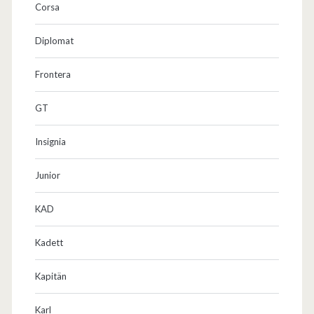
Corsa
h
a
Diplomat
f
Frontera
e
GT
n
2
Insignia
0
Junior
1
KAD
2
Kadett
Kapitän
Karl