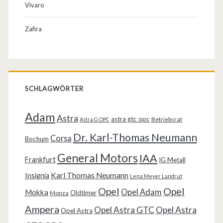
Vivaro
Zafira
SCHLAGWÖRTER
Adam
Astra
astra gtc opc
Betriebsrat
Astra G OPC
Dr. Karl-Thomas Neumann
Corsa
Bochum
General Motors
IAA
Frankfurt
IG Metall
Karl Thomas Neumann
Insignia
Lena Meyer Landrut
Opel
Opel
Opel Adam
Mokka
Oldtimer
Monza
Ampera
Opel Astra GTC
Opel Astra
Opel Astra