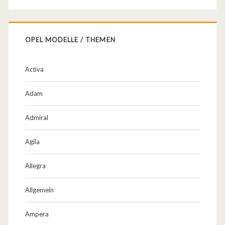
–
T
OPEL MODELLE / THEMEN
u
n
Activa
i
Adam
n
g
Admiral
u
Agila
v
Allegra
m
.
Allgemein
Ampera