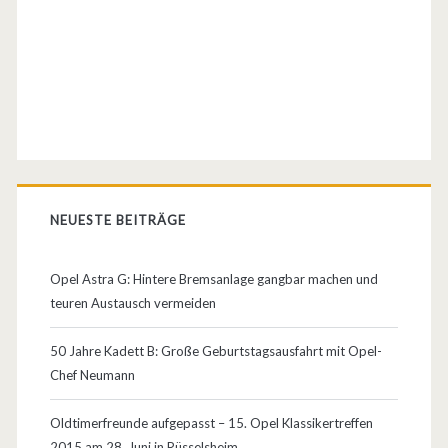
r
s
a
t
z
t
NEUESTE BEITRÄGE
e
i
Opel Astra G: Hintere Bremsanlage gangbar machen und
l
teuren Austausch vermeiden
e
50 Jahre Kadett B: Große Geburtstagsausfahrt mit Opel-
–
Chef Neumann
S
Oldtimerfreunde aufgepasst – 15. Opel Klassikertreffen
c
2015 am 28. Juni in Rüsselsheim