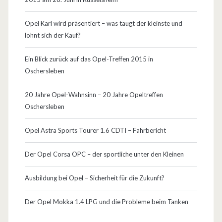
h
Opel Karl wird präsentiert – was taugt der kleinste und
w
lohnt sich der Kauf?
a
Ein Blick zurück auf das Opel-Treffen 2015 in
c
Oschersleben
h
20 Jahre Opel-Wahnsinn – 20 Jahre Opeltreffen
s
Oschersleben
t
Opel Astra Sports Tourer 1.6 CDTI – Fahrbericht
e
Der Opel Corsa OPC – der sportliche unter den Kleinen
l
l
Ausbildung bei Opel – Sicherheit für die Zukunft?
e
Der Opel Mokka 1.4 LPG und die Probleme beim Tanken
n