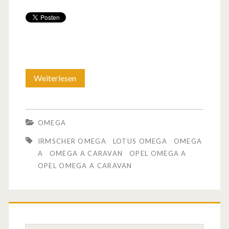
Weiterlesen
D
e
r
OMEGA
O
IRMSCHER OMEGA
LOTUS OMEGA
OMEGA
p
A
OMEGA A CARAVAN
OPEL OMEGA A
OPEL OMEGA A CARAVAN
e
l
O
m