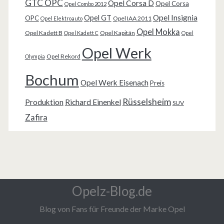
GTC OPC
Opel Corsa D
Opel Corsa
Opel Combo 2012
Opel Insignia
Opel GT
OPC
Opel IAA 2011
Opel Elektroauto
Opel Mokka
Opel Kadett B
Opel Kapitän
Opel Kadett C
Opel
Opel Werk
Opel Rekord
Olympia
Bochum
Opel Werk Eisenach
Preis
Rüsselsheim
Produktion
Richard Einenkel
SUV
Zafira
Opelz-Blog.de
Blog von Fans für Freunde der Marke Opel