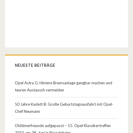
r
s
a
t
z
t
NEUESTE BEITRÄGE
e
i
Opel Astra G: Hintere Bremsanlage gangbar machen und
l
teuren Austausch vermeiden
e
50 Jahre Kadett B: Große Geburtstagsausfahrt mit Opel-
–
Chef Neumann
S
Oldtimerfreunde aufgepasst – 15. Opel Klassikertreffen
c
2015 am 28. Juni in Rüsselsheim