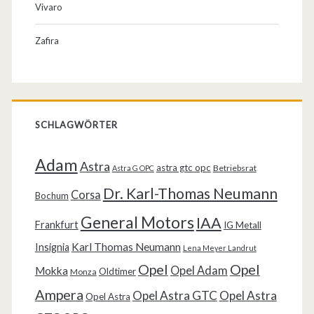
Vivaro
Zafira
SCHLAGWÖRTER
Adam
Astra
astra gtc opc
Betriebsrat
Astra G OPC
Dr. Karl-Thomas Neumann
Corsa
Bochum
General Motors
IAA
Frankfurt
IG Metall
Karl Thomas Neumann
Insignia
Lena Meyer Landrut
Opel
Opel
Opel Adam
Mokka
Oldtimer
Monza
Ampera
Opel Astra GTC
Opel Astra
Opel Astra