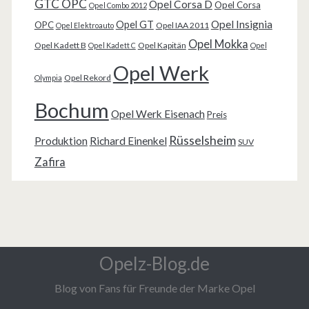
GTC OPC
Opel Corsa D
Opel Corsa
Opel Combo 2012
Opel Insignia
Opel GT
OPC
Opel IAA 2011
Opel Elektroauto
Opel Mokka
Opel Kadett B
Opel Kapitän
Opel Kadett C
Opel
Opel Werk
Opel Rekord
Olympia
Bochum
Opel Werk Eisenach
Preis
Rüsselsheim
Produktion
Richard Einenkel
SUV
Zafira
Opelz-Blog.de
Blog von Fans für Freunde der Marke Opel