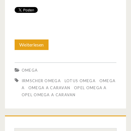
Weiterlesen
D
e
r
OMEGA
O
IRMSCHER OMEGA
LOTUS OMEGA
OMEGA
p
A
OMEGA A CARAVAN
OPEL OMEGA A
OPEL OMEGA A CARAVAN
e
l
O
m