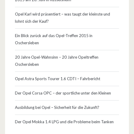
h
Opel Karl wird präsentiert – was taugt der kleinste und
w
lohnt sich der Kauf?
a
Ein Blick zurück auf das Opel-Treffen 2015 in
c
Oschersleben
h
20 Jahre Opel-Wahnsinn – 20 Jahre Opeltreffen
s
Oschersleben
t
Opel Astra Sports Tourer 1.6 CDTI – Fahrbericht
e
Der Opel Corsa OPC – der sportliche unter den Kleinen
l
l
Ausbildung bei Opel – Sicherheit für die Zukunft?
e
Der Opel Mokka 1.4 LPG und die Probleme beim Tanken
n