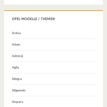
–
T
OPEL MODELLE / THEMEN
u
n
Activa
i
Adam
n
g
Admiral
u
Agila
v
Allegra
m
.
Allgemein
Ampera