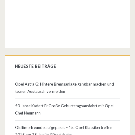
n
d
e
r
W
e
NEUESTE BEITRÄGE
r
b
Opel Astra G: Hintere Bremsanlage gangbar machen und
teuren Austausch vermeiden
u
n
50 Jahre Kadett B: Große Geburtstagsausfahrt mit Opel-
Chef Neumann
g
n
Oldtimerfreunde aufgepasst – 15. Opel Klassikertreffen
2015 am 28. Juni in Rüsselsheim