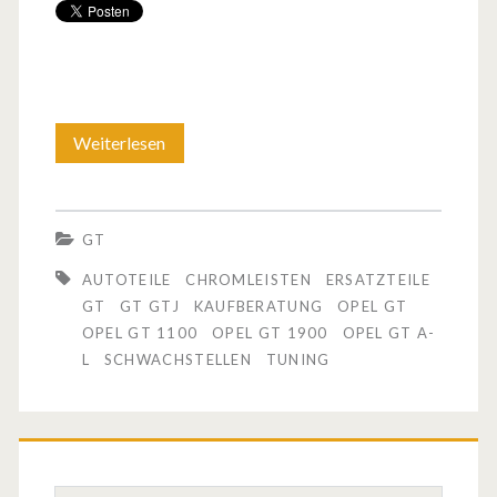
Weiterlesen
D
e
r
GT
O
AUTOTEILE
CHROMLEISTEN
ERSATZTEILE
p
GT
GT GTJ
KAUFBERATUNG
OPEL GT
OPEL GT 1100
OPEL GT 1900
OPEL GT A-
e
L
SCHWACHSTELLEN
TUNING
l
G
T