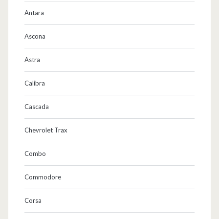
e
Antara
l
Ascona
l
e
Astra
n
Calibra
/
Cascada
K
a
Chevrolet Trax
u
Combo
f
Commodore
b
e
Corsa
r