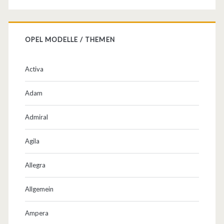
e
n
OPEL MODELLE / THEMEN
–
S
Activa
c
Adam
h
Admiral
w
a
Agila
c
Allegra
h
Allgemein
s
t
Ampera