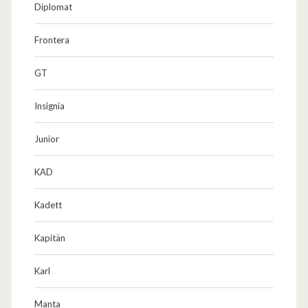
Diplomat
a
Frontera
t
u
GT
n
Insignia
g
Junior
KAD
Kadett
Kapitän
Karl
Manta