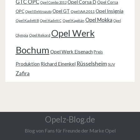
GTC OPC
Opel Corsa D
Opel Corsa
Opel Combo 2012
Opel Insignia
Opel GT
OPC
Opel IAA 2011
Opel Elektroauto
Opel Mokka
Opel Kadett B
Opel Kapitän
Opel Kadett C
Opel
Opel Werk
Opel Rekord
Olympia
Bochum
Opel Werk Eisenach
Preis
Rüsselsheim
Produktion
Richard Einenkel
SUV
Zafira
Opelz-Blog.de
Blog von Fans für Freunde der Marke Opel