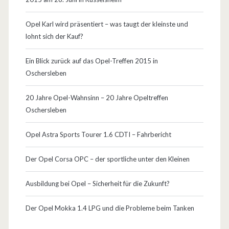
o
c
Opel Karl wird präsentiert – was taugt der kleinste und
lohnt sich der Kauf?
h
n
Ein Blick zurück auf das Opel-Treffen 2015 in
Oschersleben
i
c
20 Jahre Opel-Wahnsinn – 20 Jahre Opeltreffen
Oschersleben
h
t
Opel Astra Sports Tourer 1.6 CDTI – Fahrbericht
g
Der Opel Corsa OPC – der sportliche unter den Kleinen
e
Ausbildung bei Opel – Sicherheit für die Zukunft?
l
o
Der Opel Mokka 1.4 LPG und die Probleme beim Tanken
g