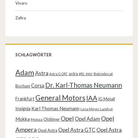
Vivaro
Zafira
SCHLAGWÖRTER
Adam
Astra
astra gtc opc
Betriebsrat
Astra G OPC
Dr. Karl-Thomas Neumann
Corsa
Bochum
General Motors
IAA
Frankfurt
IG Metall
Karl Thomas Neumann
Insignia
Lena Meyer Landrut
Opel
Opel
Opel Adam
Mokka
Oldtimer
Monza
Ampera
Opel Astra GTC
Opel Astra
Opel Astra