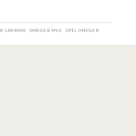
B CARAVAN
OMEGA B MV6
OPEL OMEGA B