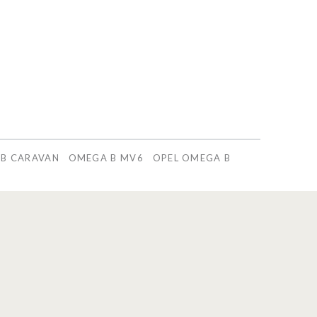
B CARAVAN
OMEGA B MV6
OPEL OMEGA B