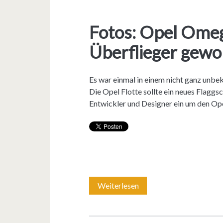
Fotos: Opel Omeg
Überflieger gewo
Es war einmal in einem nicht ganz unbek
Die Opel Flotte sollte ein neues Flaggs
Entwickler und Designer ein um den O
Weiterlesen
F
o
t