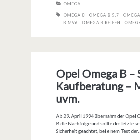
OMEGA
o
OMEGA B
OMEGA B 5.7
OMEGA 
s
B MV6
OMEGA B REIFEN
OMEGA
:
O
p
e
Opel Omega B – 
l
Kaufberatung – M
O
uvm.
m
e
Ab 29. April 1994 übernahm der Opel 
g
B die Nachfolge und sollte der letzte 
Sicherheit geachtet, bei einem Test der
a