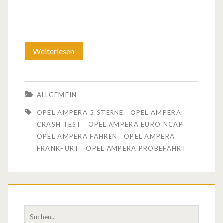
Weiterlesen
D
e
r
ALLGEMEIN
O
OPEL AMPERA 5 STERNE
OPEL AMPERA
p
CRASH TEST
OPEL AMPERA EURO NCAP
OPEL AMPERA FAHREN
OPEL AMPERA
e
FRANKFURT
OPEL AMPERA PROBEFAHRT
l
A
m
S
p