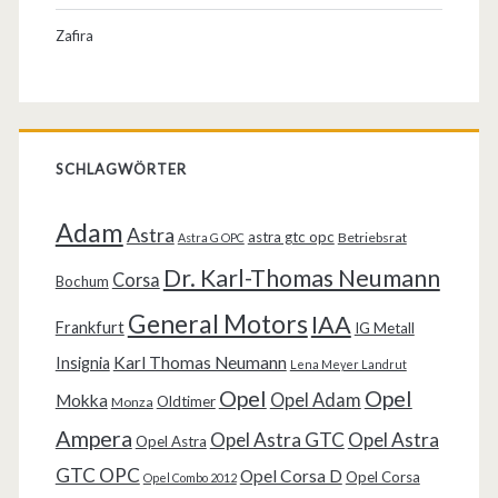
Zafira
SCHLAGWÖRTER
Adam
Astra
astra gtc opc
Betriebsrat
Astra G OPC
Dr. Karl-Thomas Neumann
Corsa
Bochum
General Motors
IAA
Frankfurt
IG Metall
Karl Thomas Neumann
Insignia
Lena Meyer Landrut
Opel
Opel
Opel Adam
Mokka
Oldtimer
Monza
Ampera
Opel Astra GTC
Opel Astra
Opel Astra
GTC OPC
Opel Corsa D
Opel Corsa
Opel Combo 2012