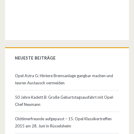
C
r
a
s
h
NEUESTE BEITRÄGE
T
e
Opel Astra G: Hintere Bremsanlage gangbar machen und
teuren Austausch vermeiden
s
t
50 Jahre Kadett B: Große Geburtstagsausfahrt mit Opel-
Chef Neumann
Oldtimerfreunde aufgepasst – 15. Opel Klassikertreffen
2015 am 28. Juni in Rüsselsheim