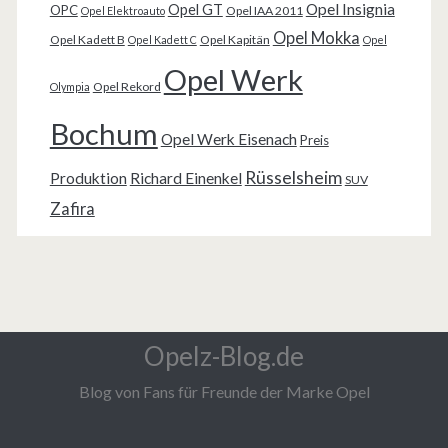
Opel Insignia
Opel GT
OPC
Opel IAA 2011
Opel Elektroauto
Opel Mokka
Opel Kadett B
Opel Kapitän
Opel Kadett C
Opel
Opel Werk
Opel Rekord
Olympia
Bochum
Opel Werk Eisenach
Preis
Rüsselsheim
Produktion
Richard Einenkel
SUV
Zafira
Opelz-Blog.de
Blog von Fans für Freunde der Marke Opel