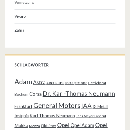
Vernetzung
Vivaro
Zafira
SCHLAGWÖRTER
Adam
Astra
astra gtc opc
Betriebsrat
Astra G OPC
Dr. Karl-Thomas Neumann
Corsa
Bochum
General Motors
IAA
Frankfurt
IG Metall
Karl Thomas Neumann
Insignia
Lena Meyer Landrut
Opel
Opel
Opel Adam
Mokka
Oldtimer
Monza