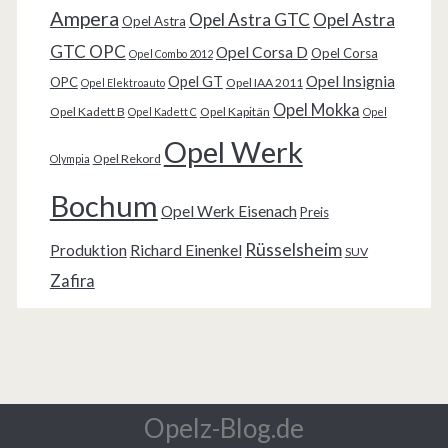
Ampera
Opel Astra GTC
Opel Astra
Opel Astra
GTC OPC
Opel Corsa D
Opel Corsa
Opel Combo 2012
Opel Insignia
Opel GT
OPC
Opel IAA 2011
Opel Elektroauto
Opel Mokka
Opel Kadett B
Opel Kapitän
Opel Kadett C
Opel
Opel Werk
Opel Rekord
Olympia
Bochum
Opel Werk Eisenach
Preis
Rüsselsheim
Produktion
Richard Einenkel
SUV
Zafira
Opelz-Blog.de