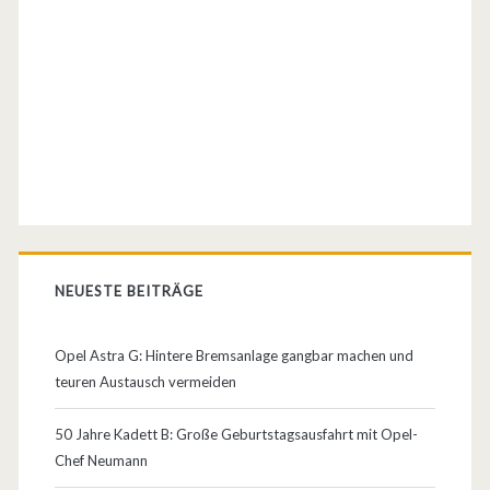
u
f
B
a
s
i
s
v
NEUESTE BEITRÄGE
o
Opel Astra G: Hintere Bremsanlage gangbar machen und
m
teuren Austausch vermeiden
A
50 Jahre Kadett B: Große Geburtstagsausfahrt mit Opel-
s
Chef Neumann
c