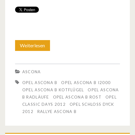
Weiterlesen
O
p
e
ASCONA
l
OPEL ASCONA B
OPEL ASCONA B I2000
A
OPEL ASCONA B KOTFLÜGEL
OPEL ASCONA
B RADLÄUFE
OPEL ASCONA B ROST
OPEL
s
CLASSIC DAYS 2012
OPEL SCHLOSS DYCK
c
2012
RALLYE ASCONA B
o
n