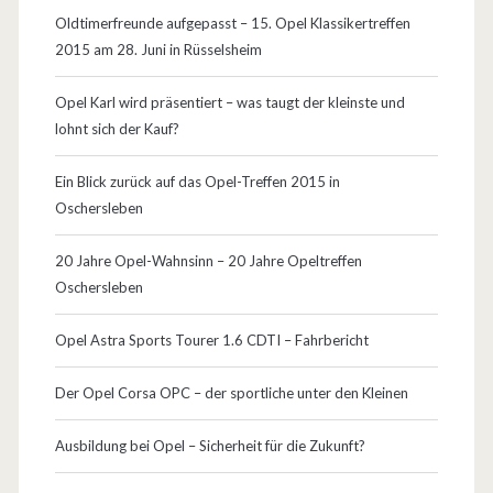
Oldtimerfreunde aufgepasst – 15. Opel Klassikertreffen
o
2015 am 28. Juni in Rüsselsheim
n
Opel Karl wird präsentiert – was taugt der kleinste und
a
lohnt sich der Kauf?
i
Ein Blick zurück auf das Opel-Treffen 2015 in
2
Oschersleben
0
20 Jahre Opel-Wahnsinn – 20 Jahre Opeltreffen
0
Oschersleben
0
Opel Astra Sports Tourer 1.6 CDTI – Fahrbericht
Der Opel Corsa OPC – der sportliche unter den Kleinen
Ausbildung bei Opel – Sicherheit für die Zukunft?