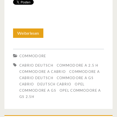
Weiterlesen
O
p
e
COMMODORE
l
CABRIO DEUTSCH
COMMODORE A 2.5 H
C
COMMODORE A CABRIO
COMMODORE A
CABRIO DEUTSCH
COMMODORE A GS
o
CABRIO
DEUTSCH CABRIO
OPEL
m
COMMODORE A GS
OPEL COMMODORE A
GS 2.5H
m
o