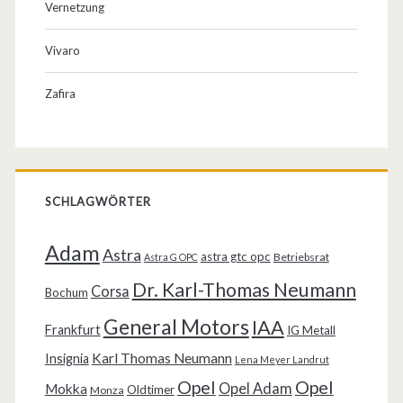
Vernetzung
Vivaro
Zafira
SCHLAGWÖRTER
Adam
Astra
astra gtc opc
Betriebsrat
Astra G OPC
Dr. Karl-Thomas Neumann
Corsa
Bochum
General Motors
IAA
Frankfurt
IG Metall
Karl Thomas Neumann
Insignia
Lena Meyer Landrut
Opel
Opel
Opel Adam
Mokka
Oldtimer
Monza