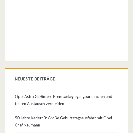
e
t
–
z
u
s
c
NEUESTE BEITRÄGE
h
ö
Opel Astra G: Hintere Bremsanlage gangbar machen und
n
teuren Austausch vermeiden
u
50 Jahre Kadett B: Große Geburtstagsausfahrt mit Opel-
m
Chef Neumann