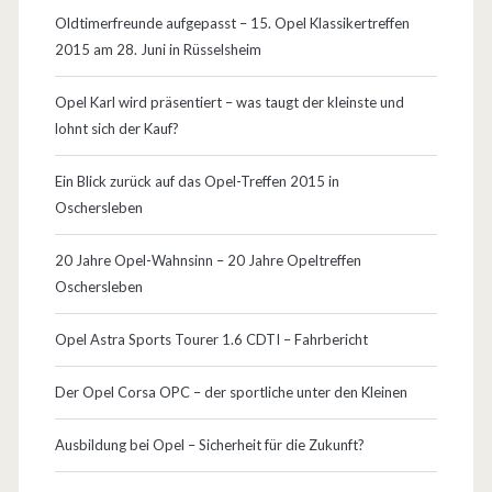
W
Oldtimerfreunde aufgepasst – 15. Opel Klassikertreffen
a
2015 am 28. Juni in Rüsselsheim
h
Opel Karl wird präsentiert – was taugt der kleinste und
r
lohnt sich der Kauf?
z
Ein Blick zurück auf das Opel-Treffen 2015 in
u
Oschersleben
s
20 Jahre Opel-Wahnsinn – 20 Jahre Opeltreffen
e
Oschersleben
i
Opel Astra Sports Tourer 1.6 CDTI – Fahrbericht
n
Der Opel Corsa OPC – der sportliche unter den Kleinen
?
Ausbildung bei Opel – Sicherheit für die Zukunft?