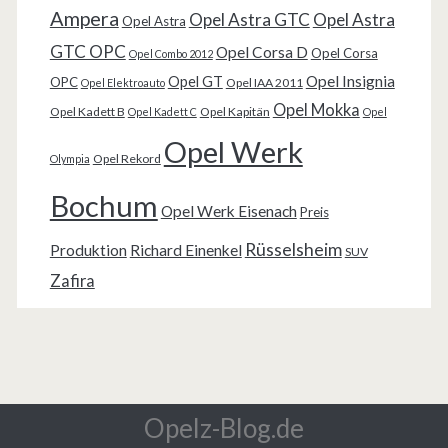
Ampera
Opel Astra GTC
Opel Astra
Opel Astra
GTC OPC
Opel Corsa D
Opel Corsa
Opel Combo 2012
Opel Insignia
Opel GT
OPC
Opel IAA 2011
Opel Elektroauto
Opel Mokka
Opel Kadett B
Opel Kapitän
Opel Kadett C
Opel
Opel Werk
Opel Rekord
Olympia
Bochum
Opel Werk Eisenach
Preis
Rüsselsheim
Produktion
Richard Einenkel
SUV
Zafira
Opelz-Blog.de