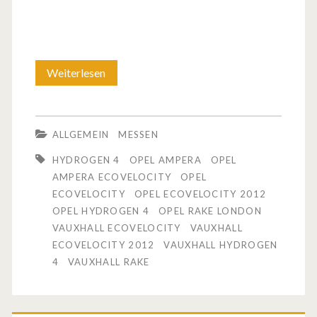
Weiterlesen
O
p
e
ALLGEMEIN
MESSEN
l
HYDROGEN 4
OPEL AMPERA
OPEL
/
AMPERA ECOVELOCITY
OPEL
ECOVELOCITY
OPEL ECOVELOCITY 2012
V
OPEL HYDROGEN 4
OPEL RAKE LONDON
a
VAUXHALL ECOVELOCITY
VAUXHALL
ECOVELOCITY 2012
VAUXHALL HYDROGEN
u
4
VAUXHALL RAKE
x
h