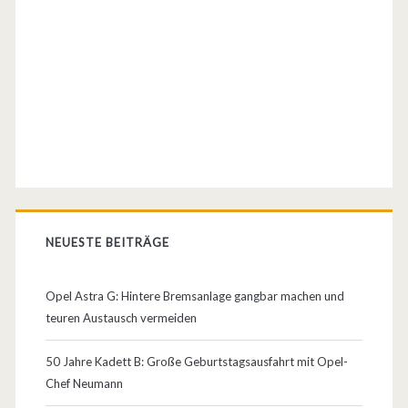
e
l
o
c
i
t
y
NEUESTE BEITRÄGE
i
n
Opel Astra G: Hintere Bremsanlage gangbar machen und
teuren Austausch vermeiden
L
o
50 Jahre Kadett B: Große Geburtstagsausfahrt mit Opel-
Chef Neumann
n