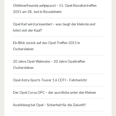
d
Oldtimerfreunde aufgepasst – 15. Opel Klassikertreffen
2015 am 28. Juni in Rüsselsheim
o
n
Opel Karl wird präsentiert – was taugt der kleinste und
lohnt sich der Kauf?
2
0
Ein Blick zurück auf das Opel-Treffen 2015 in
Oschersleben
1
2
20 Jahre Opel-Wahnsinn – 20 Jahre Opeltreffen
Oschersleben
Opel Astra Sports Tourer 1.6 CDTI – Fahrbericht
Der Opel Corsa OPC – der sportliche unter den Kleinen
Ausbildung bei Opel – Sicherheit für die Zukunft?