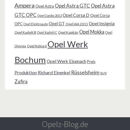
Ampera
Opel Astra GTC
Opel Astra
Opel Astra
GTC OPC
Opel Corsa D
Opel Corsa
Opel Combo 2012
Opel Insignia
Opel GT
OPC
Opel IAA 2011
Opel Elektroauto
Opel Mokka
Opel Kadett B
Opel Kapitän
Opel Kadett C
Opel
Opel Werk
Opel Rekord
Olympia
Bochum
Opel Werk Eisenach
Preis
Rüsselsheim
Produktion
Richard Einenkel
SUV
Zafira
Opelz-Blog.de