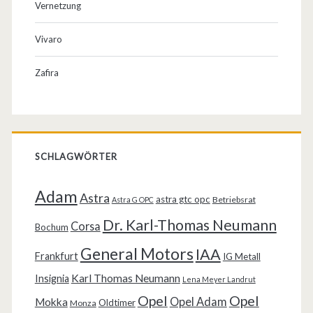
Vernetzung
Vivaro
Zafira
SCHLAGWÖRTER
Adam
Astra
astra gtc opc
Betriebsrat
Astra G OPC
Dr. Karl-Thomas Neumann
Corsa
Bochum
General Motors
IAA
Frankfurt
IG Metall
Karl Thomas Neumann
Insignia
Lena Meyer Landrut
Opel
Opel
Opel Adam
Mokka
Oldtimer
Monza