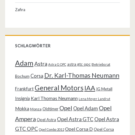
Zafira
SCHLAGWÖRTER
Adam
Astra
astra gtc opc
Betriebsrat
Astra G OPC
Dr. Karl-Thomas Neumann
Corsa
Bochum
General Motors
IAA
Frankfurt
IG Metall
Karl Thomas Neumann
Insignia
Lena Meyer Landrut
Opel
Opel
Opel Adam
Mokka
Oldtimer
Monza
Ampera
Opel Astra GTC
Opel Astra
Opel Astra
GTC OPC
Opel Corsa D
Opel Corsa
Opel Combo 2012