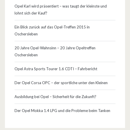
r
Opel Karl wird präsentiert – was taugt der kleinste und
lohnt sich der Kauf?
F
e
Ein Blick zurück auf das Opel-Treffen 2015 in
Oschersleben
u
e
20 Jahre Opel-Wahnsinn – 20 Jahre Opeltreffen
Oschersleben
r
w
Opel Astra Sports Tourer 1.6 CDTI – Fahrbericht
e
Der Opel Corsa OPC – der sportliche unter den Kleinen
h
Ausbildung bei Opel – Sicherheit für die Zukunft?
r
…
Der Opel Mokka 1.4 LPG und die Probleme beim Tanken