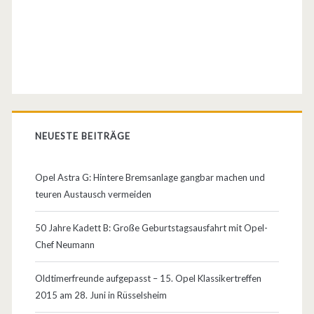
z
e
i
o
d
NEUESTE BEITRÄGE
e
r
Opel Astra G: Hintere Bremsanlage gangbar machen und
teuren Austausch vermeiden
b
e
50 Jahre Kadett B: Große Geburtstagsausfahrt mit Opel-
Chef Neumann
i
d
Oldtimerfreunde aufgepasst – 15. Opel Klassikertreffen
2015 am 28. Juni in Rüsselsheim
e