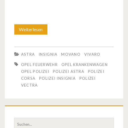
Weiterlesen
O
p
e
ASTRA
INSIGNIA
MOVANO
VIVARO
l
OPEL FEUERWEHR
OPEL KRANKENWAGEN
F
OPEL POLIZEI
POLIZEI ASTRA
POLIZEI
CORSA
POLIZEI INSIGNIA
POLIZEI
a
VECTRA
h
r
z
S
e