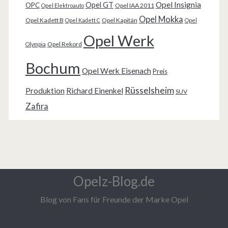
Opel Insignia
Opel GT
OPC
Opel IAA 2011
Opel Elektroauto
Opel Mokka
Opel Kadett B
Opel Kapitän
Opel Kadett C
Opel
Opel Werk
Opel Rekord
Olympia
Bochum
Opel Werk Eisenach
Preis
Rüsselsheim
Produktion
Richard Einenkel
SUV
Zafira
Opelz-Blog.de
Blog von Fans für Freunde der Marke Opel