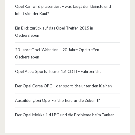
r
Opel Karl wird präsentiert – was taugt der kleinste und
lohnt sich der Kauf?
F
e
Ein Blick zurück auf das Opel-Treffen 2015 in
Oschersleben
u
e
20 Jahre Opel-Wahnsinn – 20 Jahre Opeltreffen
Oschersleben
r
w
Opel Astra Sports Tourer 1.6 CDTI – Fahrbericht
e
Der Opel Corsa OPC – der sportliche unter den Kleinen
h
Ausbildung bei Opel – Sicherheit für die Zukunft?
r
…
Der Opel Mokka 1.4 LPG und die Probleme beim Tanken