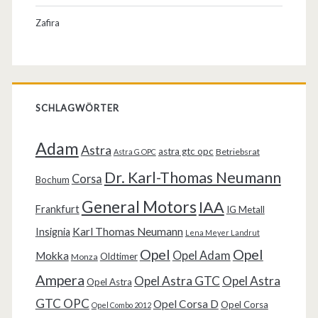
Zafira
SCHLAGWÖRTER
Adam
Astra
astra gtc opc
Betriebsrat
Astra G OPC
Dr. Karl-Thomas Neumann
Corsa
Bochum
General Motors
IAA
Frankfurt
IG Metall
Karl Thomas Neumann
Insignia
Lena Meyer Landrut
Opel
Opel
Opel Adam
Mokka
Oldtimer
Monza
Ampera
Opel Astra GTC
Opel Astra
Opel Astra
GTC OPC
Opel Corsa D
Opel Corsa
Opel Combo 2012