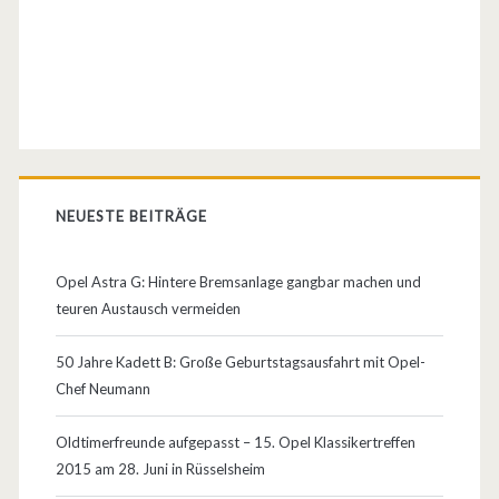
z
e
i
o
d
NEUESTE BEITRÄGE
e
r
Opel Astra G: Hintere Bremsanlage gangbar machen und
teuren Austausch vermeiden
b
e
50 Jahre Kadett B: Große Geburtstagsausfahrt mit Opel-
Chef Neumann
i
d
Oldtimerfreunde aufgepasst – 15. Opel Klassikertreffen
2015 am 28. Juni in Rüsselsheim
e