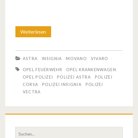
Weiterlesen
O
p
e
ASTRA
INSIGNIA
MOVANO
VIVARO
l
OPEL FEUERWEHR
OPEL KRANKENWAGEN
F
OPEL POLIZEI
POLIZEI ASTRA
POLIZEI
CORSA
POLIZEI INSIGNIA
POLIZEI
a
VECTRA
h
r
z
S
e