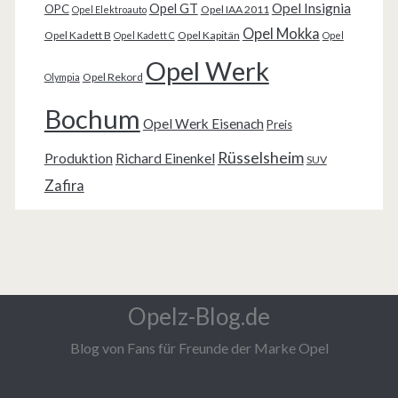
Opel Insignia
Opel GT
OPC
Opel IAA 2011
Opel Elektroauto
Opel Mokka
Opel Kadett B
Opel Kapitän
Opel Kadett C
Opel
Opel Werk
Opel Rekord
Olympia
Bochum
Opel Werk Eisenach
Preis
Rüsselsheim
Produktion
Richard Einenkel
SUV
Zafira
Opelz-Blog.de
Blog von Fans für Freunde der Marke Opel