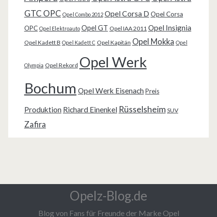
GTC OPC
Opel Corsa D
Opel Corsa
Opel Combo 2012
Opel Insignia
Opel GT
OPC
Opel IAA 2011
Opel Elektroauto
Opel Mokka
Opel Kadett B
Opel Kapitän
Opel Kadett C
Opel
Opel Werk
Opel Rekord
Olympia
Bochum
Opel Werk Eisenach
Preis
Rüsselsheim
Produktion
Richard Einenkel
SUV
Zafira
Opelz-Blog.de
Blog von Fans für Freunde der Marke Opel