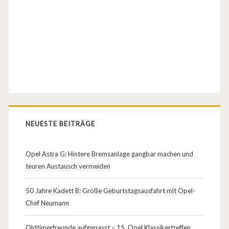
b
e
i
O
p
e
l
NEUESTE BEITRÄGE
…
Opel Astra G: Hintere Bremsanlage gangbar machen und
teuren Austausch vermeiden
50 Jahre Kadett B: Große Geburtstagsausfahrt mit Opel-
Chef Neumann
Oldtimerfreunde aufgepasst – 15. Opel Klassikertreffen