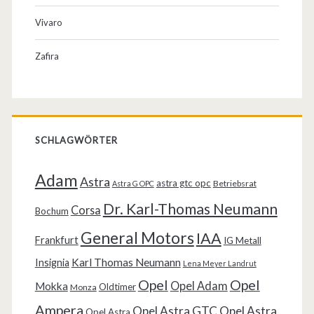
Vivaro
Zafira
SCHLAGWÖRTER
Adam
Astra
astra gtc opc
Betriebsrat
Astra G OPC
Dr. Karl-Thomas Neumann
Corsa
Bochum
General Motors
IAA
Frankfurt
IG Metall
Karl Thomas Neumann
Insignia
Lena Meyer Landrut
Opel
Opel
Opel Adam
Mokka
Oldtimer
Monza
Ampera
Opel Astra GTC
Opel Astra
Opel Astra