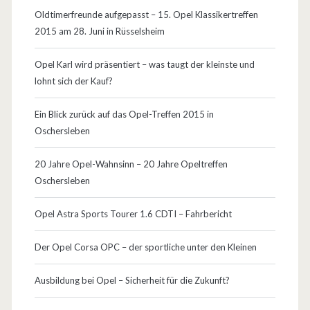
e
Oldtimerfreunde aufgepasst – 15. Opel Klassikertreffen
n
2015 am 28. Juni in Rüsselsheim
i
Opel Karl wird präsentiert – was taugt der kleinste und
n
lohnt sich der Kauf?
B
Ein Blick zurück auf das Opel-Treffen 2015 in
e
Oschersleben
w
20 Jahre Opel-Wahnsinn – 20 Jahre Opeltreffen
e
Oschersleben
g
Opel Astra Sports Tourer 1.6 CDTI – Fahrbericht
u
Der Opel Corsa OPC – der sportliche unter den Kleinen
n
g
Ausbildung bei Opel – Sicherheit für die Zukunft?
!