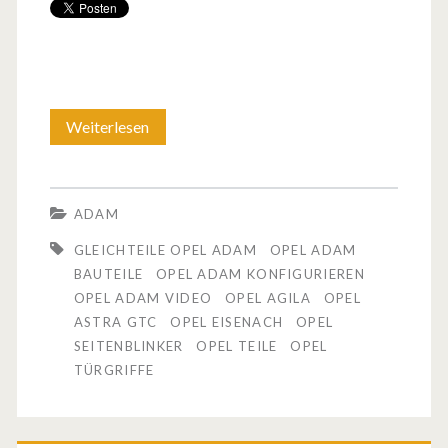
Weiterlesen
D
e
r
ADAM
O
GLEICHTEILE OPEL ADAM
OPEL ADAM
p
BAUTEILE
OPEL ADAM KONFIGURIEREN
OPEL ADAM VIDEO
OPEL AGILA
OPEL
e
ASTRA GTC
OPEL EISENACH
OPEL
l
SEITENBLINKER
OPEL TEILE
OPEL
TÜRGRIFFE
A
d