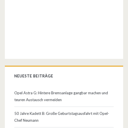
s
e
t
z
t
E
m
NEUESTE BEITRÄGE
o
t
Opel Astra G: Hintere Bremsanlage gangbar machen und
i
teuren Austausch vermeiden
o
50 Jahre Kadett B: Große Geburtstagsausfahrt mit Opel-
n
Chef Neumann