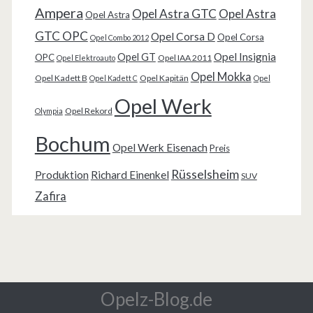
Ampera
Opel Astra GTC
Opel Astra
Opel Astra
GTC OPC
Opel Corsa D
Opel Corsa
Opel Combo 2012
Opel Insignia
Opel GT
OPC
Opel IAA 2011
Opel Elektroauto
Opel Mokka
Opel Kadett B
Opel Kapitän
Opel Kadett C
Opel
Opel Werk
Opel Rekord
Olympia
Bochum
Opel Werk Eisenach
Preis
Rüsselsheim
Produktion
Richard Einenkel
SUV
Zafira
Opelz-Blog.de