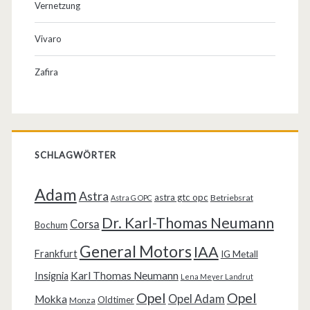
Vernetzung
Vivaro
Zafira
SCHLAGWÖRTER
Adam
Astra
astra gtc opc
Betriebsrat
Astra G OPC
Dr. Karl-Thomas Neumann
Corsa
Bochum
General Motors
IAA
Frankfurt
IG Metall
Karl Thomas Neumann
Insignia
Lena Meyer Landrut
Opel
Opel
Opel Adam
Mokka
Oldtimer
Monza