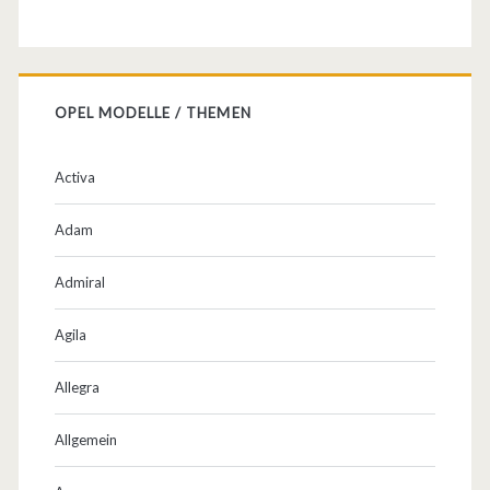
a
T
o
OPEL MODELLE / THEMEN
u
r
Activa
e
Adam
r
Admiral
m
e
Agila
e
Allegra
t
Allgemein
s