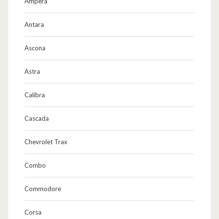
O
Ampera
p
Antara
e
Ascona
l
Z
Astra
a
Calibra
f
Cascada
i
r
Chevrolet Trax
a
Combo
F
Commodore
a
m
Corsa