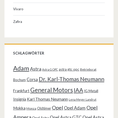
Vivaro
Zafira
SCHLAGWÖRTER
Adam
Astra
astra gtc opc
Betriebsrat
Astra G OPC
Dr. Karl-Thomas Neumann
Corsa
Bochum
General Motors
IAA
Frankfurt
IG Metall
Karl Thomas Neumann
Insignia
Lena Meyer Landrut
Opel
Opel
Opel Adam
Mokka
Oldtimer
Monza
Ampera
Opel Astra GTC
Opel Astra
Opel Astra