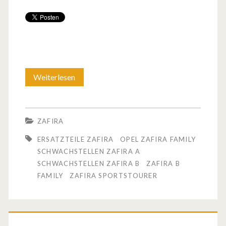
Weiterlesen
O
p
e
ZAFIRA
l
ERSATZTEILE ZAFIRA
OPEL ZAFIRA FAMILY
f
SCHWACHSTELLEN ZAFIRA A
SCHWACHSTELLEN ZAFIRA B
ZAFIRA B
ä
FAMILY
ZAFIRA SPORTSTOURER
h
r
t