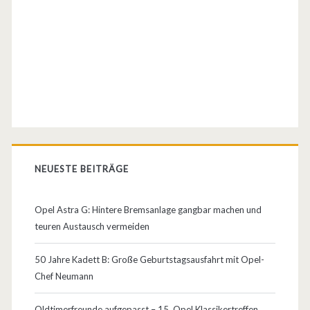
f
i
r
a
z
w
e
NEUESTE BEITRÄGE
i
g
Opel Astra G: Hintere Bremsanlage gangbar machen und
teuren Austausch vermeiden
l
e
50 Jahre Kadett B: Große Geburtstagsausfahrt mit Opel-
Chef Neumann
i
s
Oldtimerfreunde aufgepasst – 15. Opel Klassikertreffen