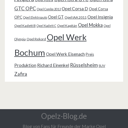
GTC OPC
Opel Corsa D
Opel Corsa
Opel Combo 2012
Opel Insignia
Opel GT
OPC
Opel IAA 2011
Opel Elektroauto
Opel Mokka
Opel Kadett B
Opel Kapitän
Opel Kadett C
Opel
Opel Werk
Opel Rekord
Olympia
Bochum
Opel Werk Eisenach
Preis
Rüsselsheim
Produktion
Richard Einenkel
SUV
Zafira
Opelz-Blog.de
Blog von Fans für Freunde der Marke Opel