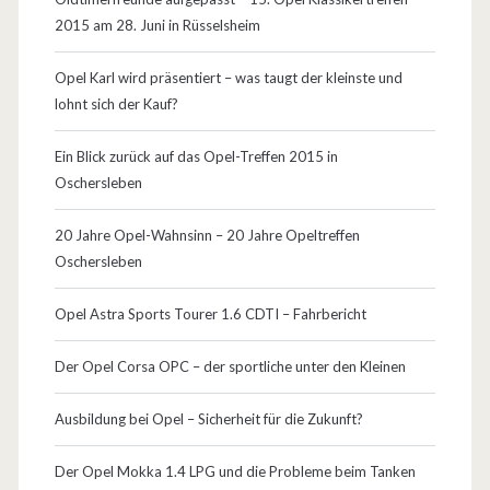
2015 am 28. Juni in Rüsselsheim
i
g
Opel Karl wird präsentiert – was taugt der kleinste und
lohnt sich der Kauf?
:
O
Ein Blick zurück auf das Opel-Treffen 2015 in
Oschersleben
p
e
20 Jahre Opel-Wahnsinn – 20 Jahre Opeltreffen
Oschersleben
l
Z
Opel Astra Sports Tourer 1.6 CDTI – Fahrbericht
a
Der Opel Corsa OPC – der sportliche unter den Kleinen
f
Ausbildung bei Opel – Sicherheit für die Zukunft?
i
r
Der Opel Mokka 1.4 LPG und die Probleme beim Tanken