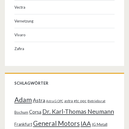
Vectra
Vernetzung
Vivaro
Zafira
SCHLAGWÖRTER
Adam
Astra
astra gtc opc
Betriebsrat
Astra G OPC
Dr. Karl-Thomas Neumann
Corsa
Bochum
General Motors
IAA
Frankfurt
IG Metall