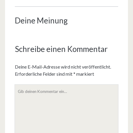
Deine Meinung
Schreibe einen Kommentar
Deine E-Mail-Adresse wird nicht veröffentlicht.
Erforderliche Felder sind mit
*
markiert
D
e
i
n
K
o
m