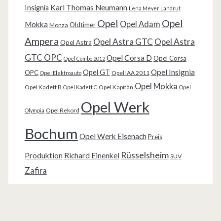
Karl Thomas Neumann
Insignia
Lena Meyer Landrut
Opel
Opel
Opel Adam
Mokka
Oldtimer
Monza
Ampera
Opel Astra GTC
Opel Astra
Opel Astra
GTC OPC
Opel Corsa D
Opel Corsa
Opel Combo 2012
Opel Insignia
Opel GT
OPC
Opel IAA 2011
Opel Elektroauto
Opel Mokka
Opel Kadett B
Opel Kapitän
Opel Kadett C
Opel
Opel Werk
Opel Rekord
Olympia
Bochum
Opel Werk Eisenach
Preis
Rüsselsheim
Produktion
Richard Einenkel
SUV
Zafira