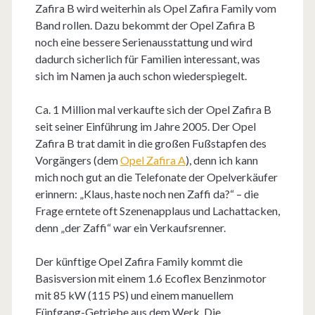
Zafira B wird weiterhin als Opel Zafira Family vom
Band rollen. Dazu bekommt der Opel Zafira B
noch eine bessere Serienausstattung und wird
dadurch sicherlich für Familien interessant, was
sich im Namen ja auch schon wiederspiegelt.
Ca. 1 Million mal verkaufte sich der Opel Zafira B
seit seiner Einführung im Jahre 2005. Der Opel
Zafira B trat damit in die großen Fußstapfen des
Vorgängers (dem
Opel Zafira A
), denn ich kann
mich noch gut an die Telefonate der Opelverkäufer
erinnern: „Klaus, haste noch nen Zaffi da?“ – die
Frage erntete oft Szenenapplaus und Lachattacken,
denn „der Zaffi“ war ein Verkaufsrenner.
Der künftige Opel Zafira Family kommt die
Basisversion mit einem 1.6 Ecoflex Benzinmotor
mit 85 kW (115 PS) und einem manuellem
Fünfgang-Getriebe aus dem Werk. Die