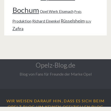
Bochum
Opel Werk Eisenach
Preis
Rüsselsheim
Produktion
Richard Einenkel
SUV
Zafira
Opelz-Blog.de
Blog von Fans für Freunde der Marke Opel
WIR WEISEN DARAUF HIN, DASS ES SICH BEIM
OPELZ-BLOG UM
KEINEN
OFFIZIELLEN BLOG