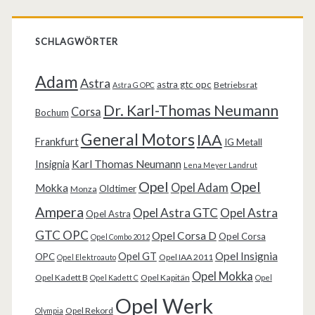
SCHLAGWÖRTER
Adam
Astra
astra gtc opc
Betriebsrat
Astra G OPC
Dr. Karl-Thomas Neumann
Corsa
Bochum
General Motors
IAA
Frankfurt
IG Metall
Karl Thomas Neumann
Insignia
Lena Meyer Landrut
Opel
Opel
Opel Adam
Mokka
Oldtimer
Monza
Ampera
Opel Astra GTC
Opel Astra
Opel Astra
GTC OPC
Opel Corsa D
Opel Corsa
Opel Combo 2012
Opel Insignia
Opel GT
OPC
Opel IAA 2011
Opel Elektroauto
Opel Mokka
Opel Kadett B
Opel Kapitän
Opel Kadett C
Opel
Opel Werk
Opel Rekord
Olympia