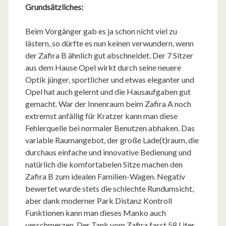
Grundsätzliches:
Beim Vorgänger gab es ja schon nicht viel zu
lästern, so dürfte es nun keinen verwundern, wenn
der Zafira B ähnlich gut abschneidet. Der 7 Sitzer
aus dem Hause Opel wirkt durch seine neuere
Optik jünger, sportlicher und etwas eleganter und
Opel hat auch gelernt und die Hausaufgaben gut
gemacht. War der Innenraum beim Zafira A noch
extremst anfällig für Kratzer kann man diese
Fehlerquelle bei normaler Benutzen abhaken. Das
variable Raumangebot, der große Lade(t)raum, die
durchaus einfache und innovative Bedienung und
natürlich die komfortabelen Sitze machen den
Zafira B zum idealen Familien-Wagen. Negativ
bewertet wurde stets die schlechte Rundumsicht,
aber dank moderner Park Distanz Kontroll
Funktionen kann man dieses Manko auch
verschmerzen. Der Tank vom Zafira fasst 58 Liter