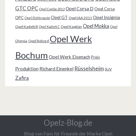
GTC OPC
Opel Corsa D
Opel Corsa
Opel Combo 2012
Opel Insignia
Opel GT
OPC
Opel IAA 2011
Opel Elektroauto
Opel Mokka
Opel Kadett B
Opel Kapitän
Opel Kadett C
Opel
Opel Werk
Opel Rekord
Olympia
Bochum
Opel Werk Eisenach
Preis
Rüsselsheim
Produktion
Richard Einenkel
SUV
Zafira
Opelz-Blog.de
Blog von Fans für Freunde der Marke Opel