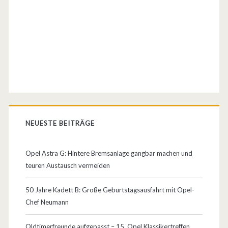
l
l
e
n
–
E
r
NEUESTE BEITRÄGE
s
Opel Astra G: Hintere Bremsanlage gangbar machen und
a
teuren Austausch vermeiden
t
50 Jahre Kadett B: Große Geburtstagsausfahrt mit Opel-
z
Chef Neumann
t
Oldtimerfreunde aufgepasst – 15. Opel Klassikertreffen