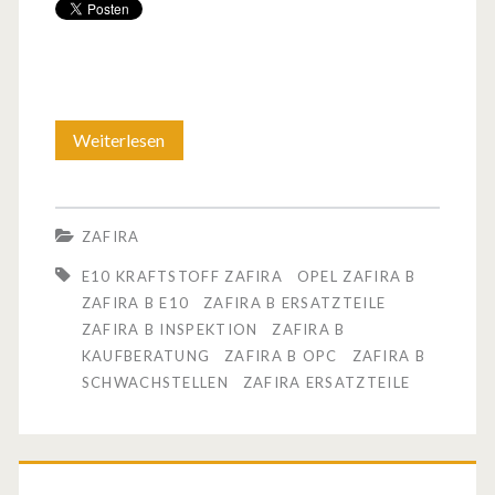
Weiterlesen
O
p
e
ZAFIRA
l
E10 KRAFTSTOFF ZAFIRA
OPEL ZAFIRA B
Z
ZAFIRA B E10
ZAFIRA B ERSATZTEILE
ZAFIRA B INSPEKTION
ZAFIRA B
a
KAUFBERATUNG
ZAFIRA B OPC
ZAFIRA B
f
SCHWACHSTELLEN
ZAFIRA ERSATZTEILE
i
r