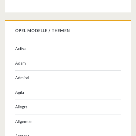
t
u
n
OPEL MODELLE / THEMEN
g
Activa
Adam
Admiral
Agila
Allegra
Allgemein
Ampera