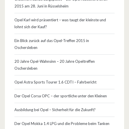
e
2015 am 28. Juni in Rüsselsheim
i
Opel Karl wird präsentiert – was taugt der kleinste und
l
lohnt sich der Kauf?
e
Ein Blick zurück auf das Opel-Treffen 2015 in
–
Oschersleben
K
20 Jahre Opel-Wahnsinn – 20 Jahre Opeltreffen
a
Oschersleben
u
Opel Astra Sports Tourer 1.6 CDTI – Fahrbericht
f
b
Der Opel Corsa OPC – der sportliche unter den Kleinen
e
Ausbildung bei Opel – Sicherheit für die Zukunft?
r
Der Opel Mokka 1.4 LPG und die Probleme beim Tanken
a