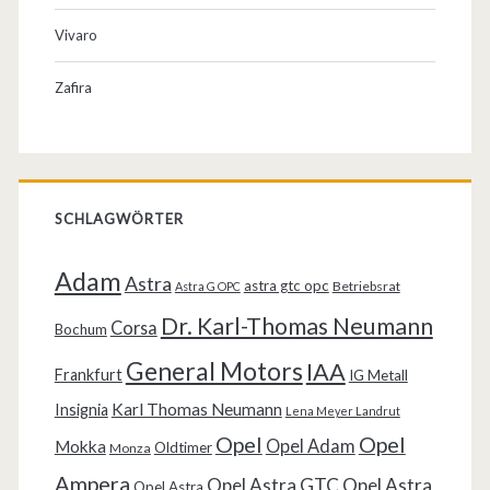
Vivaro
Zafira
SCHLAGWÖRTER
Adam
Astra
astra gtc opc
Betriebsrat
Astra G OPC
Dr. Karl-Thomas Neumann
Corsa
Bochum
General Motors
IAA
Frankfurt
IG Metall
Karl Thomas Neumann
Insignia
Lena Meyer Landrut
Opel
Opel
Opel Adam
Mokka
Oldtimer
Monza
Ampera
Opel Astra GTC
Opel Astra
Opel Astra