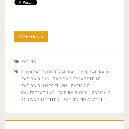
Weiterlesen
O
p
e
ZAFIRA
l
E10 KRAFTSTOFF ZAFIRA
OPEL ZAFIRA B
Z
ZAFIRA B E10
ZAFIRA B ERSATZTEILE
ZAFIRA B INSPEKTION
ZAFIRA B
a
KAUFBERATUNG
ZAFIRA B OPC
ZAFIRA B
f
SCHWACHSTELLEN
ZAFIRA ERSATZTEILE
i
r