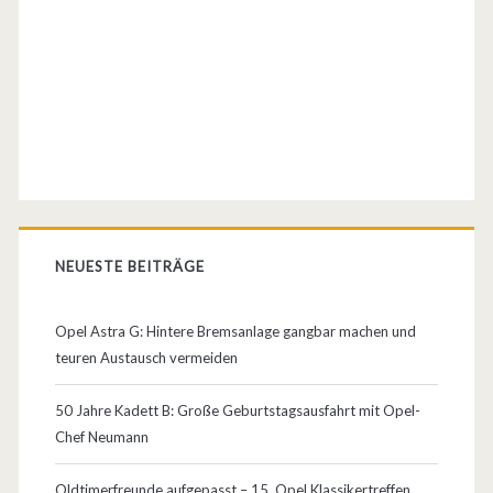
l
l
e
n
–
E
r
NEUESTE BEITRÄGE
s
Opel Astra G: Hintere Bremsanlage gangbar machen und
a
teuren Austausch vermeiden
t
50 Jahre Kadett B: Große Geburtstagsausfahrt mit Opel-
z
Chef Neumann
t
Oldtimerfreunde aufgepasst – 15. Opel Klassikertreffen