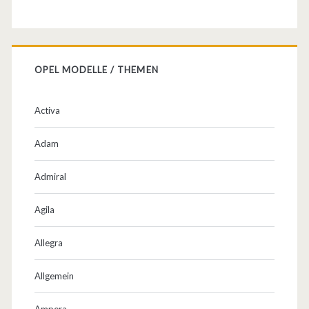
t
u
n
OPEL MODELLE / THEMEN
g
Activa
Adam
Admiral
Agila
Allegra
Allgemein
Ampera