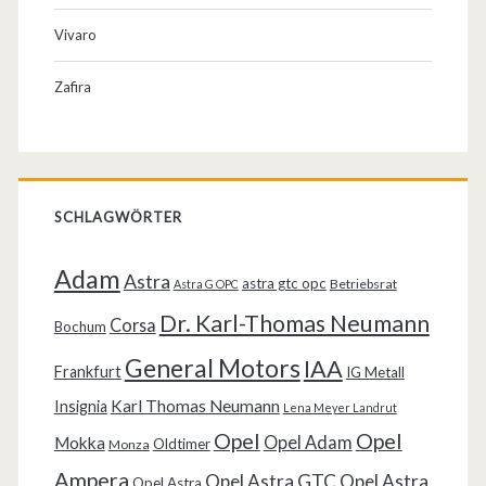
Vivaro
Zafira
SCHLAGWÖRTER
Adam
Astra
astra gtc opc
Betriebsrat
Astra G OPC
Dr. Karl-Thomas Neumann
Corsa
Bochum
General Motors
IAA
Frankfurt
IG Metall
Karl Thomas Neumann
Insignia
Lena Meyer Landrut
Opel
Opel
Opel Adam
Mokka
Oldtimer
Monza
Ampera
Opel Astra GTC
Opel Astra
Opel Astra