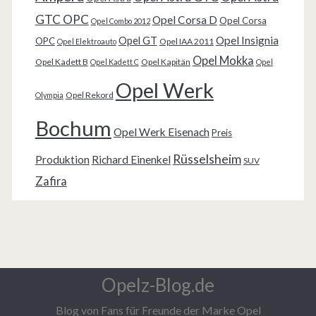
GTC OPC
Opel Corsa D
Opel Corsa
Opel Combo 2012
Opel Insignia
Opel GT
OPC
Opel IAA 2011
Opel Elektroauto
Opel Mokka
Opel Kadett B
Opel Kapitän
Opel Kadett C
Opel
Opel Werk
Opel Rekord
Olympia
Bochum
Opel Werk Eisenach
Preis
Rüsselsheim
Produktion
Richard Einenkel
SUV
Zafira
Opelz-Blog.de
Blog von Fans für Freunde der Marke Opel