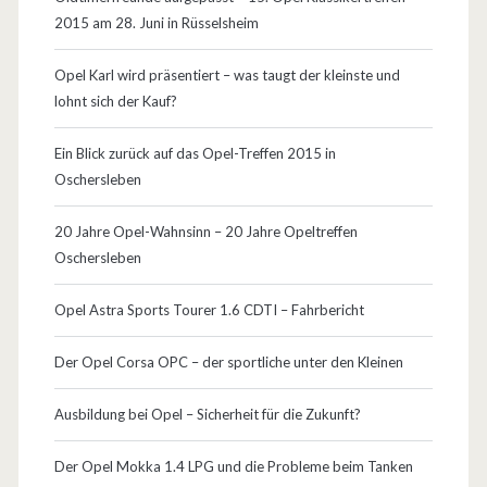
e
2015 am 28. Juni in Rüsselsheim
i
Opel Karl wird präsentiert – was taugt der kleinste und
l
lohnt sich der Kauf?
e
Ein Blick zurück auf das Opel-Treffen 2015 in
–
Oschersleben
K
20 Jahre Opel-Wahnsinn – 20 Jahre Opeltreffen
a
Oschersleben
u
Opel Astra Sports Tourer 1.6 CDTI – Fahrbericht
f
b
Der Opel Corsa OPC – der sportliche unter den Kleinen
e
Ausbildung bei Opel – Sicherheit für die Zukunft?
r
Der Opel Mokka 1.4 LPG und die Probleme beim Tanken
a