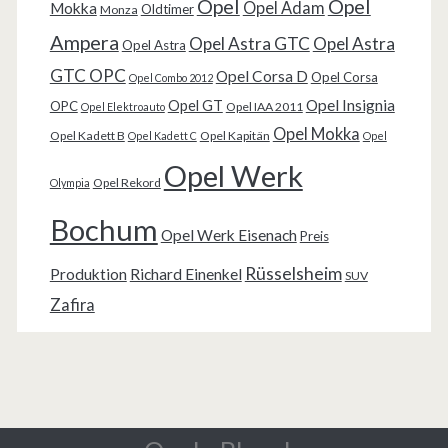
Opel
Opel
Opel Adam
Mokka
Oldtimer
Monza
Ampera
Opel Astra GTC
Opel Astra
Opel Astra
GTC OPC
Opel Corsa D
Opel Corsa
Opel Combo 2012
Opel Insignia
Opel GT
OPC
Opel IAA 2011
Opel Elektroauto
Opel Mokka
Opel Kadett B
Opel Kapitän
Opel Kadett C
Opel
Opel Werk
Opel Rekord
Olympia
Bochum
Opel Werk Eisenach
Preis
Rüsselsheim
Produktion
Richard Einenkel
SUV
Zafira