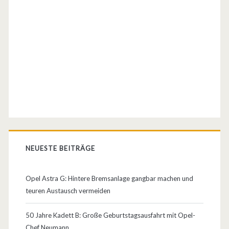
H
a
r
a
l
d
F
r
NEUESTE BEITRÄGE
e
n
Opel Astra G: Hintere Bremsanlage gangbar machen und
teuren Austausch vermeiden
t
z
50 Jahre Kadett B: Große Geburtstagsausfahrt mit Opel-
Chef Neumann