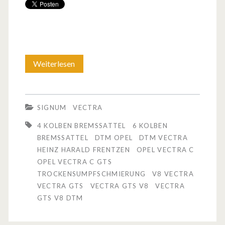
Weiterlesen
V
e
c
SIGNUM
VECTRA
t
4 KOLBEN BREMSSATTEL
6 KOLBEN
r
BREMSSATTEL
DTM OPEL
DTM VECTRA
HEINZ HARALD FRENTZEN
OPEL VECTRA C
a
OPEL VECTRA C GTS
G
TROCKENSUMPFSCHMIERUNG
V8 VECTRA
VECTRA GTS
VECTRA GTS V8
VECTRA
T
GTS V8 DTM
S