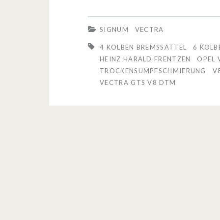
e
c
SIGNUM
VECTRA
t
4 KOLBEN BREMSSATTEL
6 KOLB
r
HEINZ HARALD FRENTZEN
OPEL 
TROCKENSUMPFSCHMIERUNG
V
a
VECTRA GTS V8 DTM
G
T
S
V
8
D
T
M