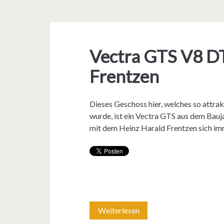
Vectra GTS V8 D
Frentzen
Dieses Geschoss hier, welches so attr
wurde, ist ein Vectra GTS aus dem Ba
mit dem Heinz Harald Frentzen sich im
Weiterlesen
V