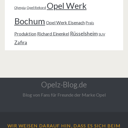
Opel Werk
Opel Rekord
Olympia
Bochum
Opel Werk Eisenach
Preis
Rüsselsheim
Produktion
Richard Einenkel
SUV
Zafira
Opelz-Blog.de
Blog von Fans für Freunde der Marke Opel
WIR WEISEN DARAUF HIN, DASS ES SICH BEIM