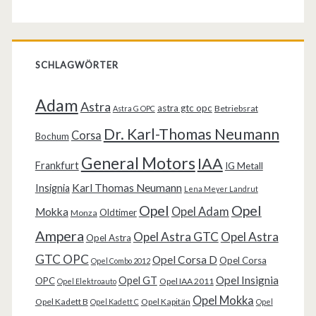
SCHLAGWÖRTER
Adam
Astra
astra gtc opc
Betriebsrat
Astra G OPC
Dr. Karl-Thomas Neumann
Corsa
Bochum
General Motors
IAA
Frankfurt
IG Metall
Karl Thomas Neumann
Insignia
Lena Meyer Landrut
Opel
Opel
Opel Adam
Mokka
Oldtimer
Monza
Ampera
Opel Astra GTC
Opel Astra
Opel Astra
GTC OPC
Opel Corsa D
Opel Corsa
Opel Combo 2012
Opel Insignia
Opel GT
OPC
Opel IAA 2011
Opel Elektroauto
Opel Mokka
Opel Kadett B
Opel Kapitän
Opel Kadett C
Opel