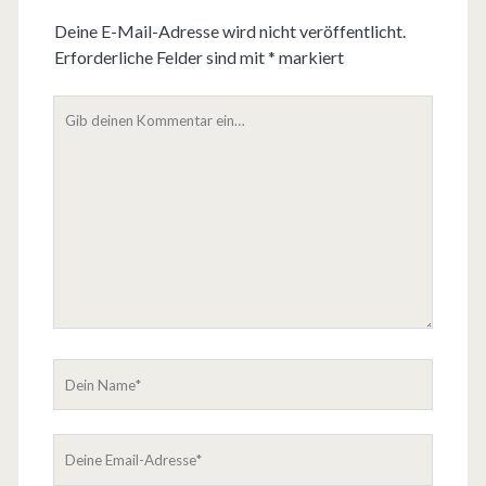
Deine E-Mail-Adresse wird nicht veröffentlicht.
Erforderliche Felder sind mit
*
markiert
D
e
i
n
K
o
m
m
e
n
t
D
a
e
r
i
D
n
e
N