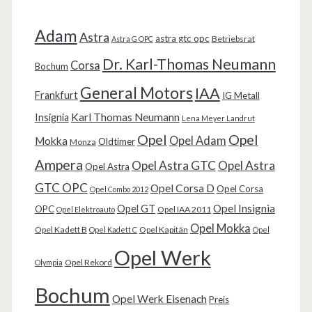
Adam
Astra
astra gtc opc
Betriebsrat
Astra G OPC
Dr. Karl-Thomas Neumann
Corsa
Bochum
General Motors
IAA
Frankfurt
IG Metall
Karl Thomas Neumann
Insignia
Lena Meyer Landrut
Opel
Opel
Opel Adam
Mokka
Oldtimer
Monza
Ampera
Opel Astra GTC
Opel Astra
Opel Astra
GTC OPC
Opel Corsa D
Opel Corsa
Opel Combo 2012
Opel Insignia
Opel GT
OPC
Opel IAA 2011
Opel Elektroauto
Opel Mokka
Opel Kadett B
Opel Kapitän
Opel Kadett C
Opel
Opel Werk
Opel Rekord
Olympia
Bochum
Opel Werk Eisenach
Preis