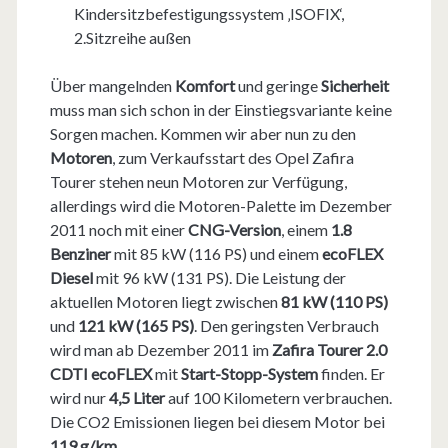
Kindersitzbefestigungssystem ‚ISOFIX‘,
2.Sitzreihe außen
Über mangelnden
Komfort
und geringe
Sicherheit
muss man sich schon in der Einstiegsvariante keine
Sorgen machen. Kommen wir aber nun zu den
Motoren
, zum Verkaufsstart des Opel Zafira
Tourer stehen neun Motoren zur Verfügung,
allerdings wird die Motoren-Palette im Dezember
2011 noch mit einer
CNG-Version
, einem
1.8
Benziner
mit 85 kW (116 PS) und einem
ecoFLEX
Diesel
mit 96 kW (131 PS). Die Leistung der
aktuellen Motoren liegt zwischen
81 kW (110 PS)
und
121 kW (165 PS)
. Den geringsten Verbrauch
wird man ab Dezember 2011 im
Zafira Tourer 2.0
CDTI ecoFLEX
mit
Start-Stopp-System
finden. Er
wird nur
4,5 Liter
auf 100 Kilometern verbrauchen.
Die CO2 Emissionen liegen bei diesem Motor bei
119 g/km
.