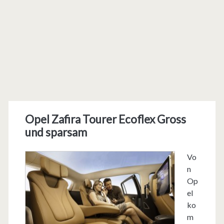
Opel Zafira Tourer Ecoflex Gross
und sparsam
Vo
n
Op
el
ko
m