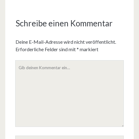
Schreibe einen Kommentar
Deine E-Mail-Adresse wird nicht veröffentlicht.
Erforderliche Felder sind mit
*
markiert
D
e
i
n
K
o
m
m
e
n
t