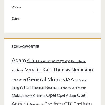
Vivaro
Zafira
SCHLAGWÖRTER
Adam
Astra
astra gtc opc
Betriebsrat
Astra G OPC
Dr. Karl-Thomas Neumann
Corsa
Bochum
General Motors
IAA
Frankfurt
IG Metall
Karl Thomas Neumann
Insignia
Lena Meyer Landrut
Opel
Opel
Opel Adam
Mokka
Oldtimer
Monza
Ampera
Opel Astra GTC
Opel Astra
Opel Astra