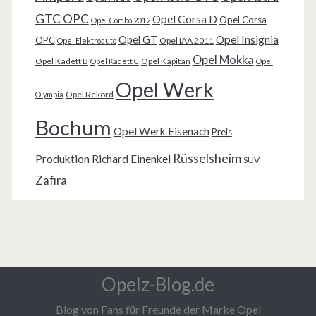
GTC OPC
Opel Corsa D
Opel Corsa
Opel Combo 2012
Opel Insignia
Opel GT
OPC
Opel IAA 2011
Opel Elektroauto
Opel Mokka
Opel Kadett B
Opel Kapitän
Opel Kadett C
Opel
Opel Werk
Opel Rekord
Olympia
Bochum
Opel Werk Eisenach
Preis
Rüsselsheim
Produktion
Richard Einenkel
SUV
Zafira
Opelz-Blog.de
Blog von Fans für Freunde der Marke Opel