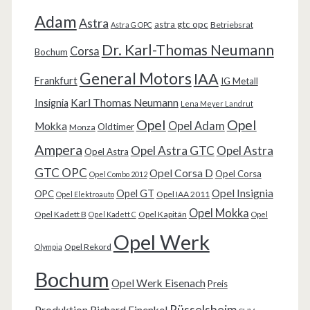
Adam
Astra
astra gtc opc
Betriebsrat
Astra G OPC
Dr. Karl-Thomas Neumann
Corsa
Bochum
General Motors
IAA
Frankfurt
IG Metall
Karl Thomas Neumann
Insignia
Lena Meyer Landrut
Opel
Opel
Opel Adam
Mokka
Oldtimer
Monza
Ampera
Opel Astra GTC
Opel Astra
Opel Astra
GTC OPC
Opel Corsa D
Opel Corsa
Opel Combo 2012
Opel Insignia
Opel GT
OPC
Opel IAA 2011
Opel Elektroauto
Opel Mokka
Opel Kadett B
Opel Kapitän
Opel Kadett C
Opel
Opel Werk
Opel Rekord
Olympia
Bochum
Opel Werk Eisenach
Preis
Rüsselsheim