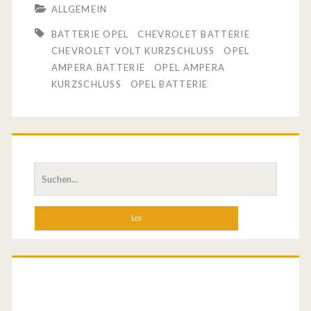
ALLGEMEIN
b
BATTERIE OPEL
CHEVROLET BATTERIE
r
CHEVROLET VOLT KURZSCHLUSS
OPEL
AMPERA BATTERIE
OPEL AMPERA
a
KURZSCHLUSS
OPEL BATTERIE
n
d
h
S
e
u
i
c
h
ß
e
e
n
a
s
c
T
h