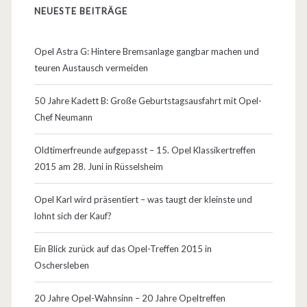
:
NEUESTE BEITRÄGE
D
e
Opel Astra G: Hintere Bremsanlage gangbar machen und
teuren Austausch vermeiden
r
O
50 Jahre Kadett B: Große Geburtstagsausfahrt mit Opel-
Chef Neumann
p
e
Oldtimerfreunde aufgepasst – 15. Opel Klassikertreffen
2015 am 28. Juni in Rüsselsheim
l
A
Opel Karl wird präsentiert – was taugt der kleinste und
lohnt sich der Kauf?
m
p
Ein Blick zurück auf das Opel-Treffen 2015 in
Oschersleben
e
r
20 Jahre Opel-Wahnsinn – 20 Jahre Opeltreffen