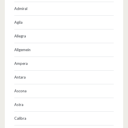
b
Admiral
e
i
Agila
t
Allegra
e
Allgemein
t
!
Ampera
Antara
Ascona
Astra
Calibra