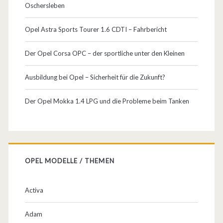
Oschersleben
a
w
Opel Astra Sports Tourer 1.6 CDTI – Fahrbericht
u
Der Opel Corsa OPC – der sportliche unter den Kleinen
r
Ausbildung bei Opel – Sicherheit für die Zukunft?
d
e
Der Opel Mokka 1.4 LPG und die Probleme beim Tanken
ü
b
e
OPEL MODELLE / THEMEN
r
a
Activa
r
Adam