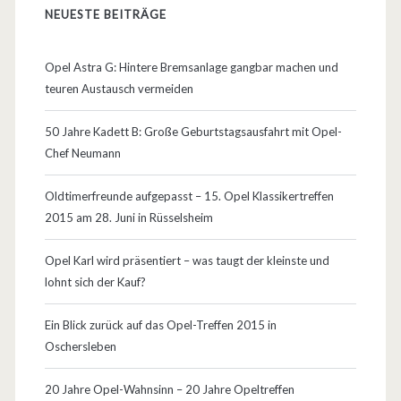
:
NEUESTE BEITRÄGE
D
e
Opel Astra G: Hintere Bremsanlage gangbar machen und
teuren Austausch vermeiden
r
O
50 Jahre Kadett B: Große Geburtstagsausfahrt mit Opel-
Chef Neumann
p
e
Oldtimerfreunde aufgepasst – 15. Opel Klassikertreffen
2015 am 28. Juni in Rüsselsheim
l
A
Opel Karl wird präsentiert – was taugt der kleinste und
lohnt sich der Kauf?
m
p
Ein Blick zurück auf das Opel-Treffen 2015 in
Oschersleben
e
r
20 Jahre Opel-Wahnsinn – 20 Jahre Opeltreffen