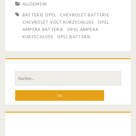
ALLGEMEIN
b
BATTERIE OPEL
CHEVROLET BATTERIE
r
CHEVROLET VOLT KURZSCHLUSS
OPEL
AMPERA BATTERIE
OPEL AMPERA
a
KURZSCHLUSS
OPEL BATTERIE
n
d
h
S
e
u
i
c
h
ß
e
e
n
a
s
c
T
h