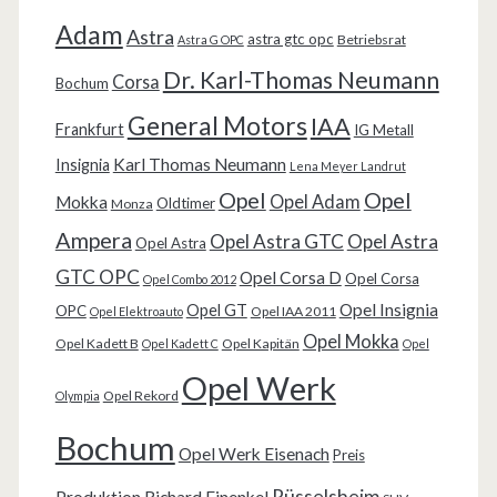
Adam
Astra
astra gtc opc
Betriebsrat
Astra G OPC
Dr. Karl-Thomas Neumann
Corsa
Bochum
General Motors
IAA
Frankfurt
IG Metall
Karl Thomas Neumann
Insignia
Lena Meyer Landrut
Opel
Opel
Opel Adam
Mokka
Oldtimer
Monza
Ampera
Opel Astra GTC
Opel Astra
Opel Astra
GTC OPC
Opel Corsa D
Opel Corsa
Opel Combo 2012
Opel Insignia
Opel GT
OPC
Opel IAA 2011
Opel Elektroauto
Opel Mokka
Opel Kadett B
Opel Kapitän
Opel Kadett C
Opel
Opel Werk
Opel Rekord
Olympia
Bochum
Opel Werk Eisenach
Preis
Rüsselsheim