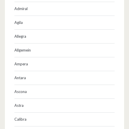
b
Admiral
e
i
Agila
t
Allegra
e
Allgemein
t
!
Ampera
Antara
Ascona
Astra
Calibra