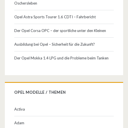
Oschersleben
a
w
Opel Astra Sports Tourer 1.6 CDTI – Fahrbericht
u
Der Opel Corsa OPC – der sportliche unter den Kleinen
r
Ausbildung bei Opel – Sicherheit für die Zukunft?
d
e
Der Opel Mokka 1.4 LPG und die Probleme beim Tanken
ü
b
e
OPEL MODELLE / THEMEN
r
a
Activa
r
Adam