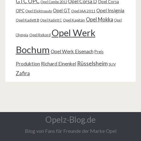
GTC OPC
Opel Corsa D
Opel Corsa
Opel Combo 2012
Opel Insignia
Opel GT
OPC
Opel IAA 2011
Opel Elektroauto
Opel Mokka
Opel Kadett B
Opel Kapitän
Opel Kadett C
Opel
Opel Werk
Opel Rekord
Olympia
Bochum
Opel Werk Eisenach
Preis
Rüsselsheim
Produktion
Richard Einenkel
SUV
Zafira
Opelz-Blog.de
Blog von Fans für Freunde der Marke Opel