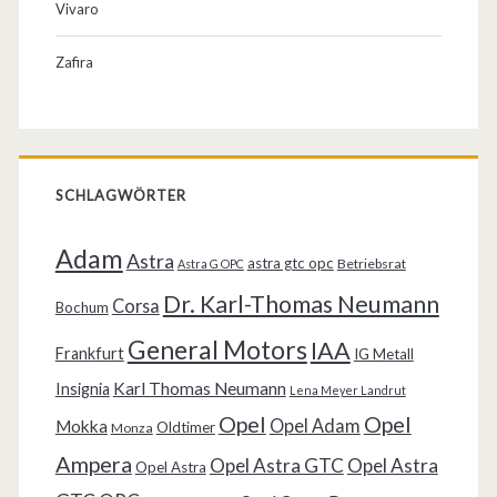
Vivaro
Zafira
SCHLAGWÖRTER
Adam
Astra
astra gtc opc
Betriebsrat
Astra G OPC
Dr. Karl-Thomas Neumann
Corsa
Bochum
General Motors
IAA
Frankfurt
IG Metall
Karl Thomas Neumann
Insignia
Lena Meyer Landrut
Opel
Opel
Opel Adam
Mokka
Oldtimer
Monza
Ampera
Opel Astra GTC
Opel Astra
Opel Astra