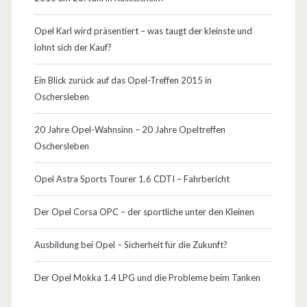
D
i
Opel Karl wird präsentiert – was taugt der kleinste und
lohnt sich der Kauf?
p
l
Ein Blick zurück auf das Opel-Treffen 2015 in
Oschersleben
o
m
20 Jahre Opel-Wahnsinn – 20 Jahre Opeltreffen
Oschersleben
a
t
Opel Astra Sports Tourer 1.6 CDTI – Fahrbericht
F
Der Opel Corsa OPC – der sportliche unter den Kleinen
r
Ausbildung bei Opel – Sicherheit für die Zukunft?
u
a
Der Opel Mokka 1.4 LPG und die Probleme beim Tanken
!