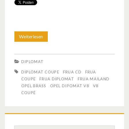
Weiterlesen
E
i
n
DIPLOMAT
O
DIPLOMAT COUPE
FRUA CD
FRUA
p
COUPE
FRUA DIPLOMAT
FRUA MAILAND
OPEL BRASS
OPEL DIPOMAT V8
V8
e
COUPÉ
l
C
o