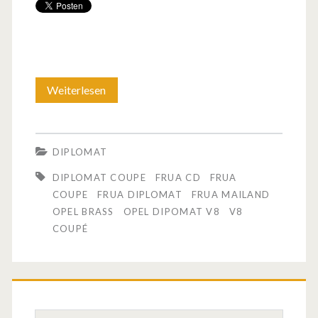
Weiterlesen
E
i
n
DIPLOMAT
O
DIPLOMAT COUPE
FRUA CD
FRUA
p
COUPE
FRUA DIPLOMAT
FRUA MAILAND
OPEL BRASS
OPEL DIPOMAT V8
V8
e
COUPÉ
l
C
o