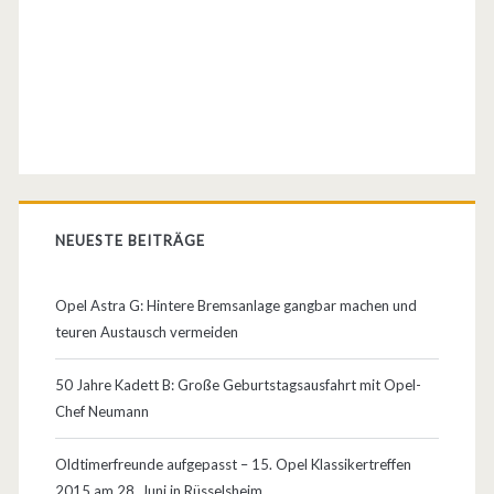
t
V
8
B
a
s
NEUESTE BEITRÄGE
i
s
Opel Astra G: Hintere Bremsanlage gangbar machen und
teuren Austausch vermeiden
?
D
50 Jahre Kadett B: Große Geburtstagsausfahrt mit Opel-
Chef Neumann
e
r
Oldtimerfreunde aufgepasst – 15. Opel Klassikertreffen
2015 am 28. Juni in Rüsselsheim