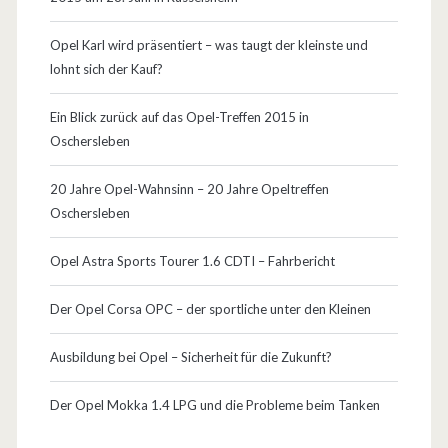
D
i
Opel Karl wird präsentiert – was taugt der kleinste und
lohnt sich der Kauf?
p
l
Ein Blick zurück auf das Opel-Treffen 2015 in
Oschersleben
o
m
20 Jahre Opel-Wahnsinn – 20 Jahre Opeltreffen
Oschersleben
a
t
Opel Astra Sports Tourer 1.6 CDTI – Fahrbericht
F
Der Opel Corsa OPC – der sportliche unter den Kleinen
r
Ausbildung bei Opel – Sicherheit für die Zukunft?
u
a
Der Opel Mokka 1.4 LPG und die Probleme beim Tanken
!