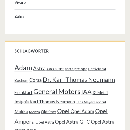
Vivaro
Zafira
SCHLAGWÖRTER
Adam
Astra
astra gtc opc
Betriebsrat
Astra G OPC
Dr. Karl-Thomas Neumann
Corsa
Bochum
General Motors
IAA
Frankfurt
IG Metall
Karl Thomas Neumann
Insignia
Lena Meyer Landrut
Opel
Opel
Opel Adam
Mokka
Oldtimer
Monza
Ampera
Opel Astra GTC
Opel Astra
Opel Astra