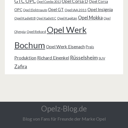
GTC OPC
Opel Corsa D
Opel Corsa
Opel Combo 2012
Opel Insignia
Opel GT
OPC
Opel IAA 2011
Opel Elektroauto
Opel Mokka
Opel Kadett B
Opel Kapitän
Opel Kadett C
Opel
Opel Werk
Opel Rekord
Olympia
Bochum
Opel Werk Eisenach
Preis
Rüsselsheim
Produktion
Richard Einenkel
SUV
Zafira
Opelz-Blog.de
Blog von Fans für Freunde der Marke Opel