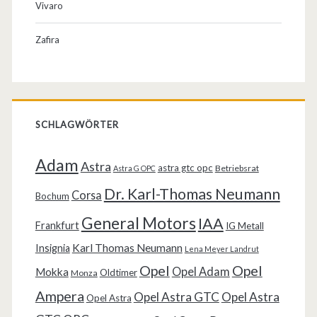
Vivaro
Zafira
SCHLAGWÖRTER
Adam
Astra
astra gtc opc
Betriebsrat
Astra G OPC
Dr. Karl-Thomas Neumann
Corsa
Bochum
General Motors
IAA
Frankfurt
IG Metall
Karl Thomas Neumann
Insignia
Lena Meyer Landrut
Opel
Opel
Opel Adam
Mokka
Oldtimer
Monza
Ampera
Opel Astra GTC
Opel Astra
Opel Astra