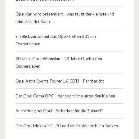
D
i
Opel Karl wird präsentiert – was taugt der kleinste und
lohnt sich der Kauf?
p
l
Ein Blick zurück auf das Opel-Treffen 2015 in
Oschersleben
o
m
20 Jahre Opel-Wahnsinn – 20 Jahre Opeltreffen
Oschersleben
a
t
Opel Astra Sports Tourer 1.6 CDTI – Fahrbericht
F
Der Opel Corsa OPC – der sportliche unter den Kleinen
r
Ausbildung bei Opel – Sicherheit für die Zukunft?
u
a
Der Opel Mokka 1.4 LPG und die Probleme beim Tanken
!