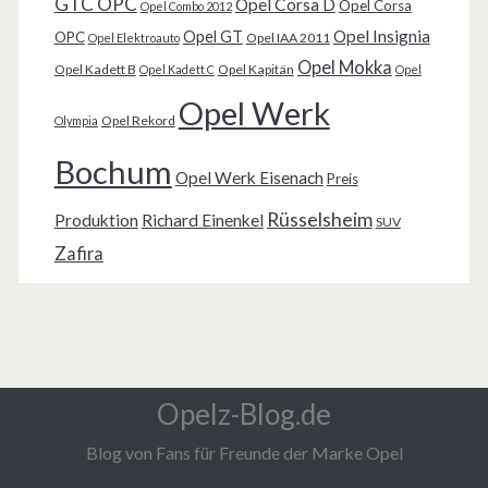
GTC OPC
Opel Corsa D
Opel Corsa
Opel Combo 2012
Opel Insignia
Opel GT
OPC
Opel IAA 2011
Opel Elektroauto
Opel Mokka
Opel Kadett B
Opel Kapitän
Opel Kadett C
Opel
Opel Werk
Opel Rekord
Olympia
Bochum
Opel Werk Eisenach
Preis
Rüsselsheim
Produktion
Richard Einenkel
SUV
Zafira
Opelz-Blog.de
Blog von Fans für Freunde der Marke Opel