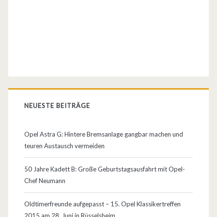
t
V
8
B
a
s
NEUESTE BEITRÄGE
i
s
Opel Astra G: Hintere Bremsanlage gangbar machen und
teuren Austausch vermeiden
?
D
50 Jahre Kadett B: Große Geburtstagsausfahrt mit Opel-
Chef Neumann
e
r
Oldtimerfreunde aufgepasst – 15. Opel Klassikertreffen
2015 am 28. Juni in Rüsselsheim