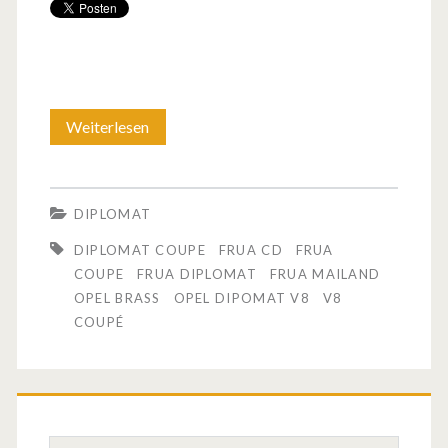
Weiterlesen
E
i
n
DIPLOMAT
O
DIPLOMAT COUPE
FRUA CD
FRUA
p
COUPE
FRUA DIPLOMAT
FRUA MAILAND
OPEL BRASS
OPEL DIPOMAT V8
V8
e
COUPÉ
l
C
o