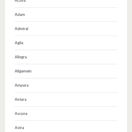
Activa
e
Adam
l
Admiral
!
Agila
Allegra
Allgemein
Ampera
Antara
Ascona
Astra