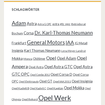
SCHLAGWÖRTER
Adam
Astra
astra gtc opc
Betriebsrat
Astra G OPC
Dr. Karl-Thomas Neumann
Corsa
Bochum
General Motors
IAA
Frankfurt
IG Metall
Karl Thomas Neumann
Insignia
Lena Meyer Landrut
Opel
Opel
Opel Adam
Mokka
Oldtimer
Monza
Ampera
Opel Astra GTC
Opel Astra
Opel Astra
GTC OPC
Opel Corsa D
Opel Corsa
Opel Combo 2012
Opel Insignia
Opel GT
OPC
Opel IAA 2011
Opel Elektroauto
Opel Mokka
Opel Kadett B
Opel Kapitän
Opel Kadett C
Opel
Opel Werk
Opel Rekord
Olympia