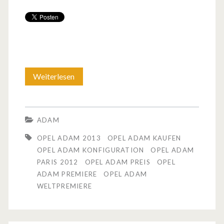
Weiterlesen
A
l
l
ADAM
e
OPEL ADAM 2013
OPEL ADAM KAUFEN
s
OPEL ADAM KONFIGURATION
OPEL ADAM
PARIS 2012
OPEL ADAM PREIS
OPEL
a
ADAM PREMIERE
OPEL ADAM
u
WELTPREMIERE
f
e