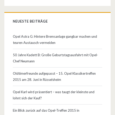
p
n
e
k
NEUESTE BEITRÄGE
l
l
A
.
Opel Astra G: Hintere Bremsanlage gangbar machen und
d
teuren Austausch vermeiden
o
a
f
50 Jahre Kadett B: Große Geburtstagsausfahrt mit Opel-
m
Chef Neumann
f
i
i
Oldtimerfreunde aufgepasst – 15. Opel Klassikertreffen
n
2015 am 28. Juni in Rüsselsheim
z
P
i
Opel Karl wird präsentiert – was taugt der kleinste und
a
lohnt sich der Kauf?
e
r
l
Ein Blick zurück auf das Opel-Treffen 2015 in