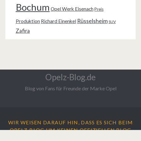
Bochum
Opel Werk Eisenach
Preis
Rüsselsheim
Produktion
Richard Einenkel
SUV
Zafira
Opelz-Blog.de
Blog von Fans für Freunde der Marke Opel
WIR WEISEN DARAUF HIN, DASS ES SICH BEIM
OPELZ-BLOG UM
KEINEN
OFFIZIELLEN BLOG
DER ADAM OPEL AG HANDELT.