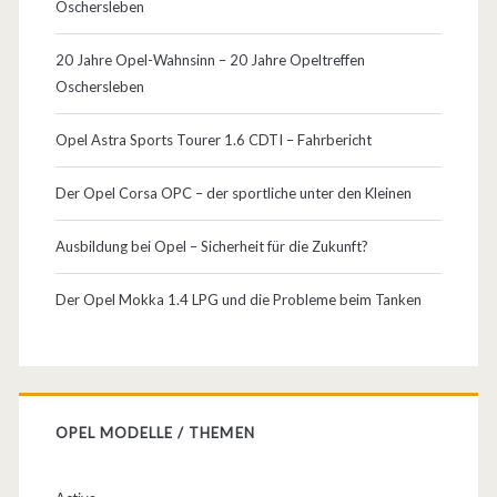
i
Oschersleben
l
s
e
20 Jahre Opel-Wahnsinn – 20 Jahre Opeltreffen
!
Oschersleben
r
F
Opel Astra Sports Tourer 1.6 CDTI – Fahrbericht
o
Der Opel Corsa OPC – der sportliche unter den Kleinen
t
Ausbildung bei Opel – Sicherheit für die Zukunft?
o
s
Der Opel Mokka 1.4 LPG und die Probleme beim Tanken
v
o
n
OPEL MODELLE / THEMEN
O
p