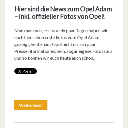
Hier sind die News zum Opel Adam
i
– inkl. offizieller Fotos von Opel!
n
e
Man man man, erst vor ein paar Tagen haben wir
euch hier schon erste Fotos vom Opel Adam
K
gezeigt, heute haut Opel nicht nur ein paar
a
Presseinformationen, nein, sogar eigene Fotos raus
und so können wir euch heute auch schon…
r
t
e
:
O
Weiterlesen
H
p
i
e
e