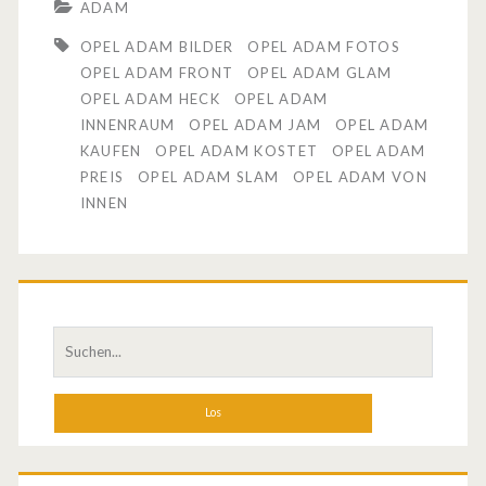
ADAM
l
r
OPEL ADAM BILDER
OPEL ADAM FOTOS
z
s
OPEL ADAM FRONT
OPEL ADAM GLAM
e
OPEL ADAM HECK
OPEL ADAM
i
INNENRAUM
OPEL ADAM JAM
OPEL ADAM
i
n
KAUFEN
OPEL ADAM KOSTET
OPEL ADAM
g
PREIS
OPEL ADAM SLAM
OPEL ADAM VON
d
INNEN
t
d
e
i
a
e
u
S
N
s
u
e
c
s
h
w
c
e
s
n
h