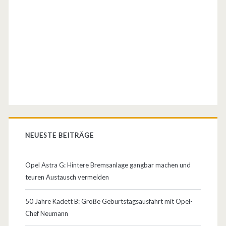
a
h
r
e
r
z
u
m
NEUESTE BEITRÄGE
R
Opel Astra G: Hintere Bremsanlage gangbar machen und
o
teuren Austausch vermeiden
m
50 Jahre Kadett B: Große Geburtstagsausfahrt mit Opel-
a
Chef Neumann
n