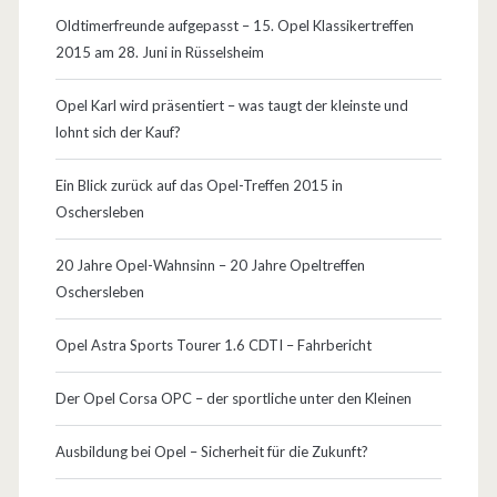
Oldtimerfreunde aufgepasst – 15. Opel Klassikertreffen
t
2015 am 28. Juni in Rüsselsheim
i
Opel Karl wird präsentiert – was taugt der kleinste und
k
lohnt sich der Kauf?
e
Ein Blick zurück auf das Opel-Treffen 2015 in
r
Oschersleben
:
20 Jahre Opel-Wahnsinn – 20 Jahre Opeltreffen
P
Oschersleben
a
Opel Astra Sports Tourer 1.6 CDTI – Fahrbericht
n
o
Der Opel Corsa OPC – der sportliche unter den Kleinen
r
Ausbildung bei Opel – Sicherheit für die Zukunft?
a