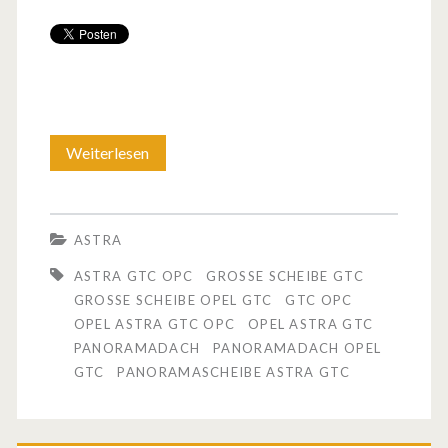
Weiterlesen
O
p
e
ASTRA
l
ASTRA GTC OPC
GROSSE SCHEIBE GTC
m
GROSSE SCHEIBE OPEL GTC
GTC OPC
OPEL ASTRA GTC OPC
OPEL ASTRA GTC
a
PANORAMADACH
PANORAMADACH OPEL
c
GTC
PANORAMASCHEIBE ASTRA GTC
h
t