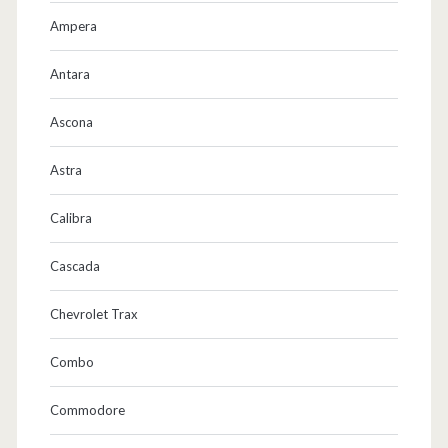
a
Ampera
m
a
Antara
s
Ascona
c
Astra
h
e
Calibra
i
Cascada
b
Chevrolet Trax
e
Combo
Commodore