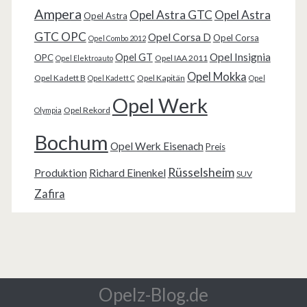
Ampera
Opel Astra GTC
Opel Astra
Opel Astra
GTC OPC
Opel Corsa D
Opel Corsa
Opel Combo 2012
Opel Insignia
Opel GT
OPC
Opel IAA 2011
Opel Elektroauto
Opel Mokka
Opel Kadett B
Opel Kapitän
Opel Kadett C
Opel
Opel Werk
Opel Rekord
Olympia
Bochum
Opel Werk Eisenach
Preis
Rüsselsheim
Produktion
Richard Einenkel
SUV
Zafira
Opelz-Blog.de