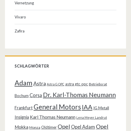
Vernetzung
Vivaro
Zafira
SCHLAGWÖRTER
Adam
Astra
astra gtc opc
Betriebsrat
Astra G OPC
Dr. Karl-Thomas Neumann
Corsa
Bochum
General Motors
IAA
Frankfurt
IG Metall
Karl Thomas Neumann
Insignia
Lena Meyer Landrut
Opel
Opel
Opel Adam
Mokka
Oldtimer
Monza