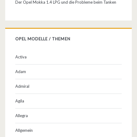
Der Opel Mokka 1.4 LPG und die Probleme beim Tanken
m
a
d
a
OPEL MODELLE / THEMEN
c
Activa
h
/
Adam
P
Admiral
a
Agila
n
o
Allegra
r
Allgemein