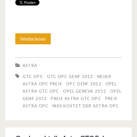
Weiterlesen
D
e
r
ASTRA
O
GTC OPC
GTC OPC GENF 2012
NEUER
p
ASTRA OPC PREIS
OPC GENF 2012
OPEL
ASTRA GTC OPC
OPEL GENEVA 2012
OPEL
e
GENF 2012
PREIS ASTRA GTC OPC
PREIS
l
ASTRA OPC
WAS KOSTET DER ASTRA OPC
A
s