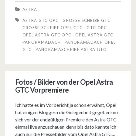
e
e
ASTRA
l
t
ASTRA GTC OPC
GROSSE SCHEIBE GTC
m
GROSSE SCHEIBE OPEL GTC
GTC OPC
3
OPEL ASTRA GTC OPC
OPEL ASTRA GTC
a
4
PANORAMADACH
PANORAMADACH OPEL
c
GTC
PANORAMASCHEIBE ASTRA GTC
.
h
2
t
5
Fotos / Bilder von der Opel Astra
d
0
GTC Vorpremiere
i
€
e
Ich hatte es im Vorbericht ja schon erwähnt, Opel
(
hat einigen Bloggern die Gelegenheit gegeben um
A
z
sich vor der endgültigen Premiere den Astra GTC
s
einmal live anzuschauen, denn bis dato kannte ich
z
auch nur die Pressebilder vom Opel Astra GTC…
t