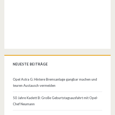
:
l
P
A
a
s
n
t
o
r
r
a
a
G
NEUESTE BEITRÄGE
m
T
a
C
Opel Astra G: Hintere Bremsanlage gangbar machen und
d
teuren Austausch vermeiden
V
a
o
50 Jahre Kadett B: Große Geburtstagsausfahrt mit Opel-
c
Chef Neumann
r
h