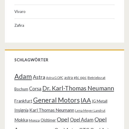
Vivaro
Zafira
SCHLAGWÖRTER
Adam
Astra
astra gtc opc
Betriebsrat
Astra G OPC
Dr. Karl-Thomas Neumann
Corsa
Bochum
General Motors
IAA
Frankfurt
IG Metall
Karl Thomas Neumann
Insignia
Lena Meyer Landrut
Opel
Opel
Opel Adam
Mokka
Oldtimer
Monza