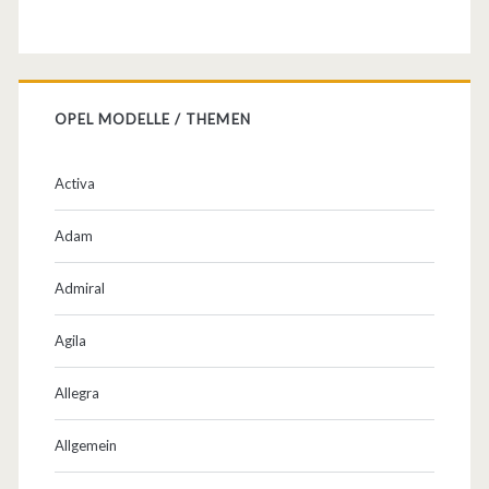
e
i
b
OPEL MODELLE / THEMEN
e
Activa
Adam
Admiral
Agila
Allegra
Allgemein