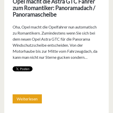
Opel macht die Astra GTC Fahrer
t
zum Romantiker: Panoramadach /
r
Panoramascheibe
a
Oha, Opel macht die Opelfahrer nun automatisch
G
zu Romantikern. Zumindestens wenn Sie sich bei
T
dem neuen Opel Astra GTC für die Panorama
Windschutzscheibe entscheiden. Von der
C
Motorhaube bis zur Mitte vom Fahrzeugdach, da
O
kann man nicht nur Sterne gucken sondern…
P
C
k
o
Weiterlesen
O
s
p
t