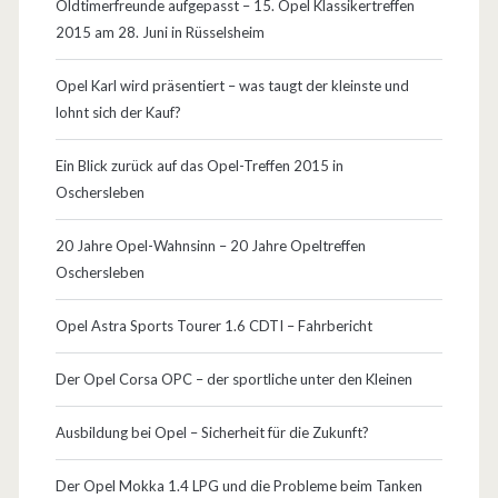
p
Oldtimerfreunde aufgepasst – 15. Opel Klassikertreffen
/
2015 am 28. Juni in Rüsselsheim
r
P
e
Opel Karl wird präsentiert – was taugt der kleinste und
a
lohnt sich der Kauf?
m
n
i
Ein Blick zurück auf das Opel-Treffen 2015 in
o
Oschersleben
e
r
r
20 Jahre Opel-Wahnsinn – 20 Jahre Opeltreffen
a
Oschersleben
e
m
Opel Astra Sports Tourer 1.6 CDTI – Fahrbericht
a
Der Opel Corsa OPC – der sportliche unter den Kleinen
s
c
Ausbildung bei Opel – Sicherheit für die Zukunft?
h
Der Opel Mokka 1.4 LPG und die Probleme beim Tanken