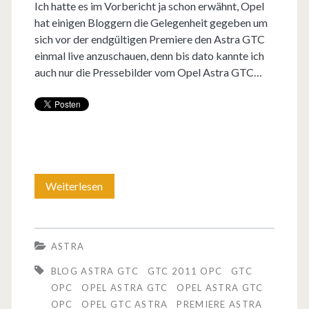
Ich hatte es im Vorbericht ja schon erwähnt, Opel
T
hat einigen Bloggern die Gelegenheit gegeben um
C
sich vor der endgültigen Premiere den Astra GTC
einmal live anzuschauen, denn bis dato kannte ich
i
auch nur die Pressebilder vom Opel Astra GTC…
n
w
e
i
ß
Weiterlesen
F
–
o
e
t
ASTRA
i
o
BLOG ASTRA GTC
GTC 2011 OPC
GTC
g
s
OPC
OPEL ASTRA GTC
OPEL ASTRA GTC
OPC
OPEL GTC ASTRA
PREMIERE ASTRA
e