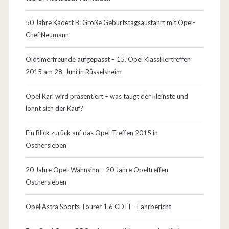
r
V
…
o
50 Jahre Kadett B: Große Geburtstagsausfahrt mit Opel-
Chef Neumann
r
p
Oldtimerfreunde aufgepasst – 15. Opel Klassikertreffen
2015 am 28. Juni in Rüsselsheim
r
e
Opel Karl wird präsentiert – was taugt der kleinste und
lohnt sich der Kauf?
m
i
Ein Blick zurück auf das Opel-Treffen 2015 in
Oschersleben
e
r
20 Jahre Opel-Wahnsinn – 20 Jahre Opeltreffen
Oschersleben
e
Opel Astra Sports Tourer 1.6 CDTI – Fahrbericht