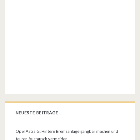
r
O
e
p
n
e
d
l
f
A
a
s
r
t
b
r
e
a
m
G
NEUESTE BEITRÄGE
e
T
h
C
Opel Astra G: Hintere Bremsanlage gangbar machen und
teuren Austausch vermeiden