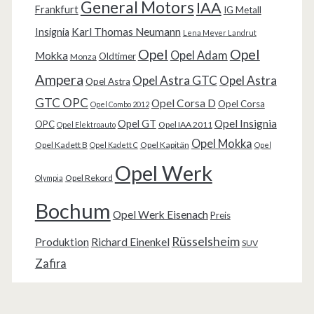
General Motors
IAA
Frankfurt
IG Metall
Karl Thomas Neumann
Insignia
Lena Meyer Landrut
Opel
Opel
Opel Adam
Mokka
Oldtimer
Monza
Ampera
Opel Astra GTC
Opel Astra
Opel Astra
GTC OPC
Opel Corsa D
Opel Corsa
Opel Combo 2012
Opel Insignia
Opel GT
OPC
Opel IAA 2011
Opel Elektroauto
Opel Mokka
Opel Kadett B
Opel Kapitän
Opel Kadett C
Opel
Opel Werk
Opel Rekord
Olympia
Bochum
Opel Werk Eisenach
Preis
Rüsselsheim
Produktion
Richard Einenkel
SUV
Zafira