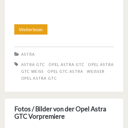
Weiterlesen
O
p
e
ASTRA
l
ASTRA GTC
OPEL ASTRA GTC
OPEL ASTRA
A
GTC WEISS
OPEL GTC ASTRA
WEISSER O
PEL ASTRA GTC
s
t
r
Fotos / Bilder von der Opel Astra
a
GTC Vorpremiere
G