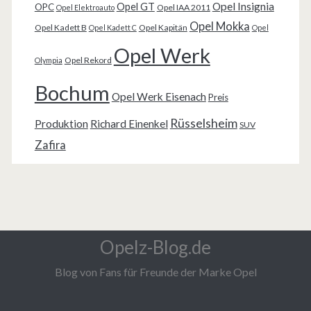
Opel Insignia
Opel GT
OPC
Opel IAA 2011
Opel Elektroauto
Opel Mokka
Opel Kadett B
Opel Kapitän
Opel Kadett C
Opel
Opel Werk
Opel Rekord
Olympia
Bochum
Opel Werk Eisenach
Preis
Rüsselsheim
Produktion
Richard Einenkel
SUV
Zafira
Opelz-Blog.de
Blog von Fans für Freunde der Marke Opel