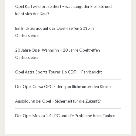
e
Opel Karl wird präsentiert – was taugt der kleinste und
lohnt sich der Kauf?
m
i
Ein Blick zurück auf das Opel-Treffen 2015 in
Oschersleben
e
r
20 Jahre Opel-Wahnsinn – 20 Jahre Opeltreffen
Oschersleben
e
Opel Astra Sports Tourer 1.6 CDTI – Fahrbericht
Der Opel Corsa OPC – der sportliche unter den Kleinen
Ausbildung bei Opel – Sicherheit für die Zukunft?
Der Opel Mokka 1.4 LPG und die Probleme beim Tanken