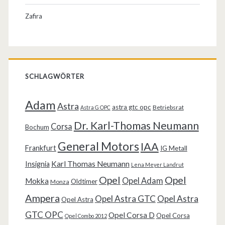
Zafira
SCHLAGWÖRTER
Adam
Astra
astra gtc opc
Betriebsrat
Astra G OPC
Dr. Karl-Thomas Neumann
Corsa
Bochum
General Motors
IAA
Frankfurt
IG Metall
Karl Thomas Neumann
Insignia
Lena Meyer Landrut
Opel
Opel
Opel Adam
Mokka
Oldtimer
Monza
Ampera
Opel Astra GTC
Opel Astra
Opel Astra
GTC OPC
Opel Corsa D
Opel Corsa
Opel Combo 2012