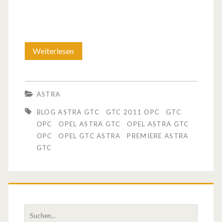
Weiterlesen
F
o
t
ASTRA
o
BLOG ASTRA GTC
GTC 2011 OPC
GTC
s
OPC
OPEL ASTRA GTC
OPEL ASTRA GTC
OPC
OPEL GTC ASTRA
PREMIERE ASTRA
/
GTC
B
i
l
S
d