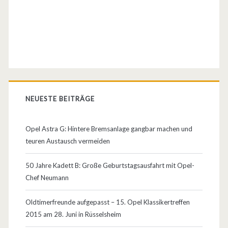
s
t
r
a
G
NEUESTE BEITRÄGE
T
C
Opel Astra G: Hintere Bremsanlage gangbar machen und
teuren Austausch vermeiden
V
o
50 Jahre Kadett B: Große Geburtstagsausfahrt mit Opel-
Chef Neumann
r
p
Oldtimerfreunde aufgepasst – 15. Opel Klassikertreffen
2015 am 28. Juni in Rüsselsheim
r