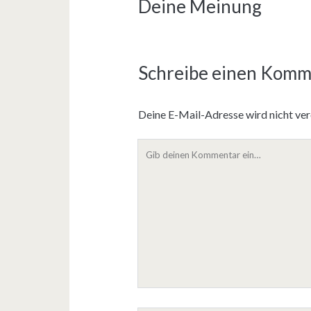
Deine Meinung
Schreibe einen Komm
Deine E-Mail-Adresse wird nicht verö
D
e
i
n
K
o
m
m
e
n