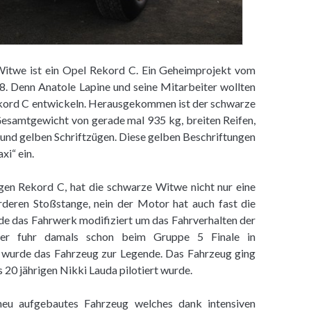
Witwe ist ein Opel Rekord C. Ein Geheimprojekt vom
. Denn Anatole Lapine und seine Mitarbeiter wollten
kord C entwickeln. Herausgekommen ist der schwarze
esamtgewicht von gerade mal 935 kg, breiten Reifen,
 und gelben Schriftzügen. Diese gelben Beschriftungen
i“ ein.
gen Rekord C, hat die schwarze Witwe nicht nur eine
rderen Stoßstange, nein der Motor hat auch fast die
e das Fahrwerk modifiziert um das Fahrverhalten der
tter fuhr damals schon beim Gruppe 5 Finale in
t wurde das Fahrzeug zur Legende. Das Fahrzeug ging
20 jährigen Nikki Lauda pilotiert wurde.
neu aufgebautes Fahrzeug welches dank intensiven