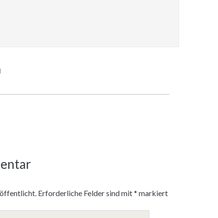
M
entar
ffentlicht.
Erforderliche Felder sind mit
*
markiert