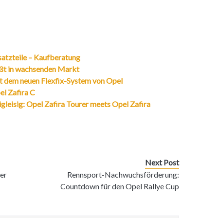
satzteile – Kaufberatung
ößt in wachsenden Markt
it dem neuen Flexfix-System von Opel
el Zafira C
gleisig: Opel Zafira Tourer meets Opel Zafira
Next Post
er
Rennsport-Nachwuchsförderung:
Countdown für den Opel Rallye Cup